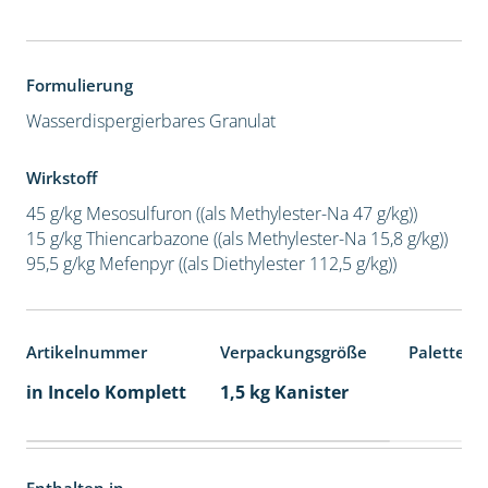
Formulierung
Wasserdispergierbares Granulat
Wirkstoff
45 g/kg Mesosulfuron ((als Methylester-Na 47 g/kg))
15 g/kg Thiencarbazone ((als Methylester-Na 15,8 g/kg))
95,5 g/kg Mefenpyr ((als Diethylester 112,5 g/kg))
Artikelnummer
Verpackungsgröße
Palettene
in Incelo Komplett
1,5 kg Kanister
Enthalten in