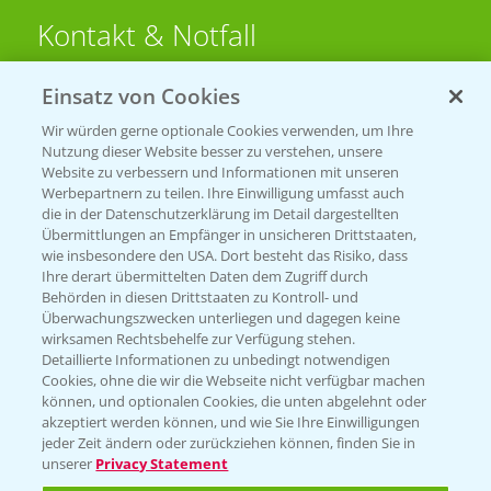
Kontakt & Notfall
Einsatz von Cookies
Beratung auf WhatsApp
T.
+49 (0)174 346 564 1
Wir würden gerne optionale Cookies verwenden, um Ihre
Nutzung dieser Website besser zu verstehen, unsere
Website zu verbessern und Informationen mit unseren
KONTAKT
Werbepartnern zu teilen. Ihre Einwilligung umfasst auch
die in der Datenschutzerklärung im Detail dargestellten
Übermittlungen an Empfänger in unsicheren Drittstaaten,
Hilfe in Notfällen
wie insbesondere den USA. Dort besteht das Risiko, dass
Ihre derart übermittelten Daten dem Zugriff durch
T.
+49 (0)214/30-20220
Behörden in diesen Drittstaaten zu Kontroll- und
Überwachungszwecken unterliegen und dagegen keine
wirksamen Rechtsbehelfe zur Verfügung stehen.
Detaillierte Informationen zu unbedingt notwendigen
Cookies, ohne die wir die Webseite nicht verfügbar machen
können, und optionalen Cookies, die unten abgelehnt oder
akzeptiert werden können, und wie Sie Ihre Einwilligungen
jeder Zeit ändern oder zurückziehen können, finden Sie in
Folgen Sie uns
unserer
Privacy Statement