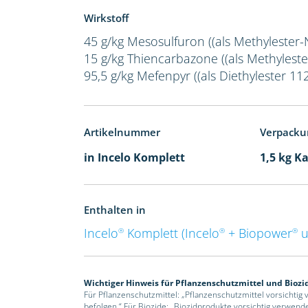
Wirkstoff
45 g/kg Mesosulfuron ((als Methylester-
15 g/kg Thiencarbazone ((als Methyleste
95,5 g/kg Mefenpyr ((als Diethylester 112
Artikelnummer
Verpacku
in Incelo Komplett
1,5 kg K
Enthalten in
Incelo
Komplett (Incelo
+ Biopower
u
®
®
®
Wichtiger Hinweis für Pflanzenschutzmittel und Biozi
Für Pflanzenschutzmittel: „Pflanzenschutzmittel vorsichtig
befolgen.“ Für Biozide: „Biozidprodukte vorsichtig verwend