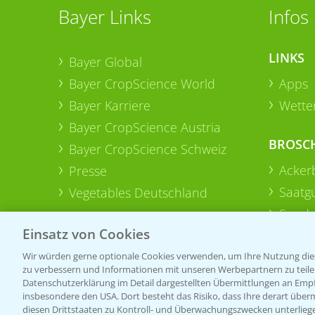
Bayer Links
Infos
LINKS
Bayer Global
Bayer CropScience World
Apps
Bayer Karriere
Wetter
Bayer CropScience Austria
BROSC
Bayer CropScience Schweiz
Acker
Presse
Saatg
Vegetables Deutschland
Sonde
Einsatz von Cookies
Wir würden gerne optionale Cookies verwenden, um Ihre Nutzung dies
zu verbessern und Informationen mit unseren Werbepartnern zu teilen.
Datenschutzerklärung im Detail dargestellten Übermittlungen an Empfä
insbesondere den USA. Dort besteht das Risiko, dass Ihre derart über
diesen Drittstaaten zu Kontroll- und Überwachungszwecken unterlie