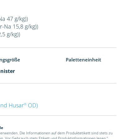
Na 47 g/kg))
r-Na 15,8 g/kg))
,5 g/kg))
ngsgröße
Paletteneinheit
anister
nd Husar
OD)
®
de
 verwenden. Die Informationen auf dem Produktetikett sind stets zu
en. Vor Gebrauch stets Etikett und Produktinformationen lesen.“