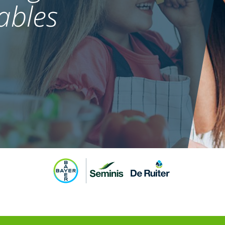
ables