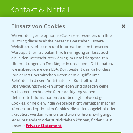
Kontakt & Notfall
Einsatz von Cookies
Beratung auf WhatsApp
T.
+49 (0)174 346 564 1
Wir würden gerne optionale Cookies verwenden, um Ihre
Nutzung dieser Website besser zu verstehen, unsere
Website zu verbessern und Informationen mit unseren
KONTAKT
Werbepartnern zu teilen. Ihre Einwilligung umfasst auch
die in der Datenschutzerklärung im Detail dargestellten
Übermittlungen an Empfänger in unsicheren Drittstaaten,
Hilfe in Notfällen
wie insbesondere den USA. Dort besteht das Risiko, dass
Ihre derart übermittelten Daten dem Zugriff durch
T.
+49 (0)214/30-20220
Behörden in diesen Drittstaaten zu Kontroll- und
Überwachungszwecken unterliegen und dagegen keine
wirksamen Rechtsbehelfe zur Verfügung stehen.
Detaillierte Informationen zu unbedingt notwendigen
Cookies, ohne die wir die Webseite nicht verfügbar machen
können, und optionalen Cookies, die unten abgelehnt oder
akzeptiert werden können, und wie Sie Ihre Einwilligungen
jeder Zeit ändern oder zurückziehen können, finden Sie in
Folgen Sie uns
unserer
Privacy Statement