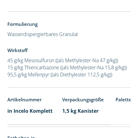
Formulierung
Wasserdispergierbares Granulat
Wirkstoff
45 g/kg Mesosulfuron ((als Methylester-Na 47 g/kg))
15 g/kg Thiencarbazone ((als Methylester-Na 15,8 g/kg))
95,5 g/kg Mefenpyr ((als Diethylester 112,5 g/kg))
Artikelnummer
Verpackungsgröße
Palettene
in Incelo Komplett
1,5 kg Kanister
Enthalten in