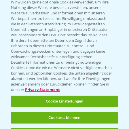
T.
+49 (0)174 346 564 1
Wir würden gerne optionale Cookies verwenden, um Ihre
Nutzung dieser Website besser zu verstehen, unsere
Website zu verbessern und Informationen mit unseren
KONTAKT
Werbepartnern zu teilen. Ihre Einwilligung umfasst auch
die in der Datenschutzerklärung im Detail dargestellten
Übermittlungen an Empfänger in unsicheren Drittstaaten,
Hilfe in Notfällen
wie insbesondere den USA. Dort besteht das Risiko, dass
Ihre derart übermittelten Daten dem Zugriff durch
T.
+49 (0)214/30-20220
Behörden in diesen Drittstaaten zu Kontroll- und
Überwachungszwecken unterliegen und dagegen keine
wirksamen Rechtsbehelfe zur Verfügung stehen.
Detaillierte Informationen zu unbedingt notwendigen
Cookies, ohne die wir die Webseite nicht verfügbar machen
können, und optionalen Cookies, die unten abgelehnt oder
akzeptiert werden können, und wie Sie Ihre Einwilligungen
jeder Zeit ändern oder zurückziehen können, finden Sie in
Folgen Sie uns
unserer
Privacy Statement
Cookie Einstellungen
Cookies ablehnen