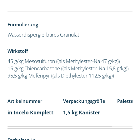
Formulierung
Wasserdispergierbares Granulat
Wirkstoff
45 g/kg Mesosulfuron ((als Methylester-Na 47 g/kg))
15 g/kg Thiencarbazone ((als Methylester-Na 15,8 g/kg))
95,5 g/kg Mefenpyr ((als Diethylester 112,5 g/kg))
Artikelnummer
Verpackungsgröße
Palettene
in Incelo Komplett
1,5 kg Kanister
Enthalten in