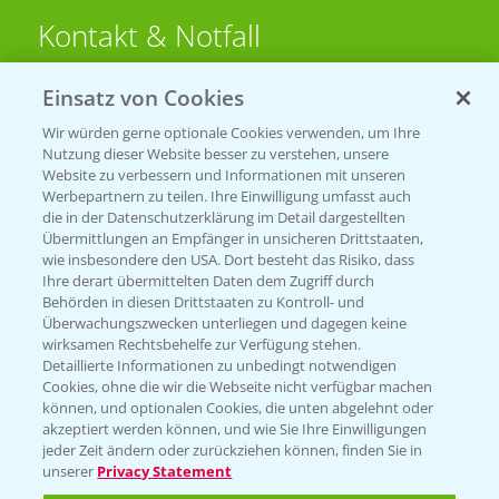
Kontakt & Notfall
Einsatz von Cookies
Beratung auf WhatsApp
T.
+49 (0)174 346 564 1
Wir würden gerne optionale Cookies verwenden, um Ihre
Nutzung dieser Website besser zu verstehen, unsere
Website zu verbessern und Informationen mit unseren
KONTAKT
Werbepartnern zu teilen. Ihre Einwilligung umfasst auch
die in der Datenschutzerklärung im Detail dargestellten
Übermittlungen an Empfänger in unsicheren Drittstaaten,
Hilfe in Notfällen
wie insbesondere den USA. Dort besteht das Risiko, dass
Ihre derart übermittelten Daten dem Zugriff durch
T.
+49 (0)214/30-20220
Behörden in diesen Drittstaaten zu Kontroll- und
Überwachungszwecken unterliegen und dagegen keine
wirksamen Rechtsbehelfe zur Verfügung stehen.
Detaillierte Informationen zu unbedingt notwendigen
Cookies, ohne die wir die Webseite nicht verfügbar machen
können, und optionalen Cookies, die unten abgelehnt oder
akzeptiert werden können, und wie Sie Ihre Einwilligungen
jeder Zeit ändern oder zurückziehen können, finden Sie in
Folgen Sie uns
unserer
Privacy Statement