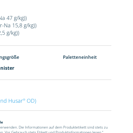
Na 47 g/kg))
r-Na 15,8 g/kg))
,5 g/kg))
ngsgröße
Paletteneinheit
anister
nd Husar
OD)
®
de
 verwenden. Die Informationen auf dem Produktetikett sind stets zu
en. Vor Gebrauch stets Etikett und Produktinformationen lesen.“