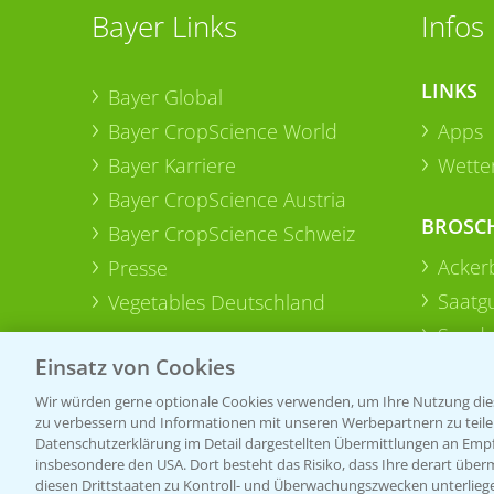
Bayer Links
Infos
LINKS
Bayer Global
Bayer CropScience World
Apps
Bayer Karriere
Wetter
Bayer CropScience Austria
BROSC
Bayer CropScience Schweiz
Acker
Presse
Saatg
Vegetables Deutschland
Sonde
Einsatz von Cookies
Wir würden gerne optionale Cookies verwenden, um Ihre Nutzung dies
zu verbessern und Informationen mit unseren Werbepartnern zu teilen.
Datenschutzerklärung im Detail dargestellten Übermittlungen an Empfä
insbesondere den USA. Dort besteht das Risiko, dass Ihre derart über
diesen Drittstaaten zu Kontroll- und Überwachungszwecken unterlie