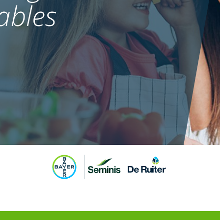
ables