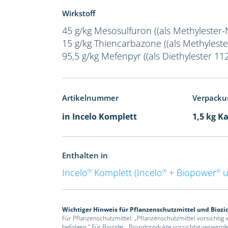
Wirkstoff
45 g/kg Mesosulfuron ((als Methylester-
15 g/kg Thiencarbazone ((als Methyleste
95,5 g/kg Mefenpyr ((als Diethylester 112
Artikelnummer
Verpacku
in Incelo Komplett
1,5 kg K
Enthalten in
Incelo
Komplett (Incelo
+ Biopower
u
®
®
®
Wichtiger Hinweis für Pflanzenschutzmittel und Biozi
Für Pflanzenschutzmittel: „Pflanzenschutzmittel vorsichtig
befolgen.“ Für Biozide: „Biozidprodukte vorsichtig verwend