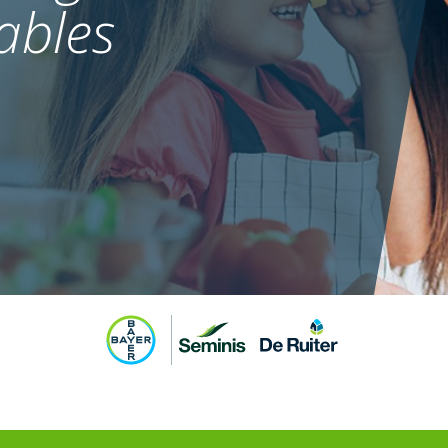
ables