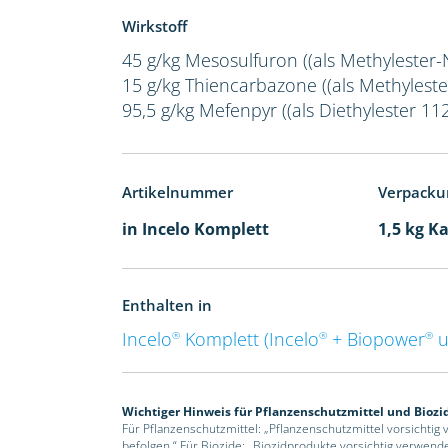
Wirkstoff
45 g/kg Mesosulfuron ((als Methylester-
15 g/kg Thiencarbazone ((als Methyleste
95,5 g/kg Mefenpyr ((als Diethylester 112
Artikelnummer
Verpacku
in Incelo Komplett
1,5 kg K
Enthalten in
Incelo
Komplett (Incelo
+ Biopower
u
®
®
®
Wichtiger Hinweis für Pflanzenschutzmittel und Biozi
Für Pflanzenschutzmittel: „Pflanzenschutzmittel vorsichtig
befolgen.“ Für Biozide: „Biozidprodukte vorsichtig verwend