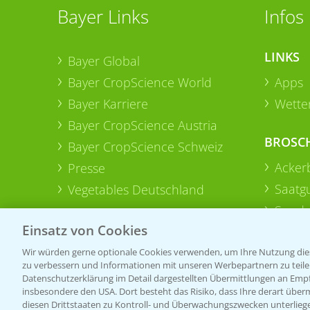
Bayer Links
Infos
LINKS
Bayer Global
Bayer CropScience World
Apps
Bayer Karriere
Wetter
Bayer CropScience Austria
BROSC
Bayer CropScience Schweiz
Acker
Presse
Saatg
Vegetables Deutschland
Sonde
Einsatz von Cookies
Wir würden gerne optionale Cookies verwenden, um Ihre Nutzung dies
zu verbessern und Informationen mit unseren Werbepartnern zu teilen.
Datenschutzerklärung im Detail dargestellten Übermittlungen an Empfä
insbesondere den USA. Dort besteht das Risiko, dass Ihre derart über
diesen Drittstaaten zu Kontroll- und Überwachungszwecken unterlie