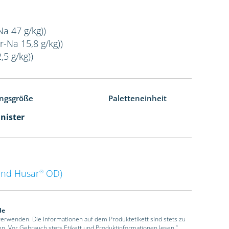
Na 47 g/kg))
r-Na 15,8 g/kg))
,5 g/kg))
ngsgröße
Paletteneinheit
anister
nd Husar
OD)
®
de
 verwenden. Die Informationen auf dem Produktetikett sind stets zu
en. Vor Gebrauch stets Etikett und Produktinformationen lesen.“