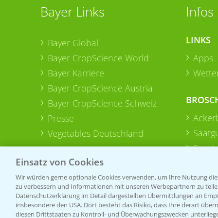
Bayer Links
Infos
LINKS
Bayer Global
Bayer CropScience World
Apps
Bayer Karriere
Wetter
Bayer CropScience Austria
BROSC
Bayer CropScience Schweiz
Acker
Presse
Saatg
Vegetables Deutschland
Sonde
Einsatz von Cookies
Wir würden gerne optionale Cookies verwenden, um Ihre Nutzung dies
zu verbessern und Informationen mit unseren Werbepartnern zu teilen.
Datenschutzerklärung im Detail dargestellten Übermittlungen an Empfä
insbesondere den USA. Dort besteht das Risiko, dass Ihre derart über
diesen Drittstaaten zu Kontroll- und Überwachungszwecken unterlie