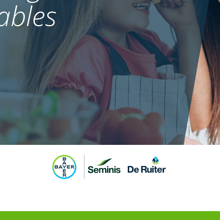
ables