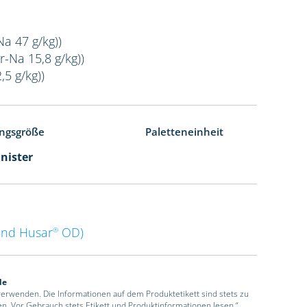
Na 47 g/kg))
r-Na 15,8 g/kg))
,5 g/kg))
ngsgröße
Paletteneinheit
anister
nd Husar
OD)
®
de
 verwenden. Die Informationen auf dem Produktetikett sind stets zu
en. Vor Gebrauch stets Etikett und Produktinformationen lesen.“