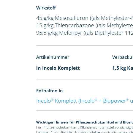
Wirkstoff
45 g/kg Mesosulfuron ((als Methylester-
15 g/kg Thiencarbazone ((als Methyleste
95,5 g/kg Mefenpyr ((als Diethylester 112
Artikelnummer
Verpacku
in Incelo Komplett
1,5 kg K
Enthalten in
Incelo
Komplett (Incelo
+ Biopower
u
®
®
®
Wichtiger Hinweis für Pflanzenschutzmittel und Biozi
Für Pflanzenschutzmittel: „Pflanzenschutzmittel vorsichtig
befolgen.“ Für Biozide: „Biozidprodukte vorsichtig verwend