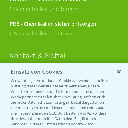
Sammelstellen und Termine
PRE - Chemikalien sicher entsorgen
Sammelstellen und Termine
Kontakt & Notfall
Einsatz von Cookies
Beratung auf WhatsApp
T.
+49 (0)174 346 564 1
Wir würden gerne optionale Cookies verwenden, um Ihre
Nutzung dieser Website besser zu verstehen, unsere
Website zu verbessern und Informationen mit unseren
KONTAKT
Werbepartnern zu teilen. Ihre Einwilligung umfasst auch
die in der Datenschutzerklärung im Detail dargestellten
Übermittlungen an Empfänger in unsicheren Drittstaaten,
Hilfe in Notfällen
wie insbesondere den USA. Dort besteht das Risiko, dass
Ihre derart übermittelten Daten dem Zugriff durch
T.
+49 (0)214/30-20220
Behörden in diesen Drittstaaten zu Kontroll- und