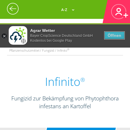
A-Z
Agrar Wetter
Öffnen
Bayer CropScience Deutschland GmbH
Kostenlos bei Google Play
®
Pflanzenschutzmittel / Fungizid / Infinito
Infinito
®
Fungizid zur Bekämpfung von Phytophthora
infestans an Kartoffel