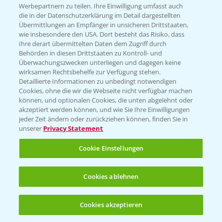
KONTAKT
Werbepartnern zu teilen. Ihre Einwilligung umfasst auch
die in der Datenschutzerklärung im Detail dargestellten
Übermittlungen an Empfänger in unsicheren Drittstaaten,
Hilfe in Notfällen
wie insbesondere den USA. Dort besteht das Risiko, dass
Ihre derart übermittelten Daten dem Zugriff durch
T.
+49 (0)214/30-20220
Behörden in diesen Drittstaaten zu Kontroll- und
Überwachungszwecken unterliegen und dagegen keine
wirksamen Rechtsbehelfe zur Verfügung stehen.
Detaillierte Informationen zu unbedingt notwendigen
Cookies, ohne die wir die Webseite nicht verfügbar machen
können, und optionalen Cookies, die unten abgelehnt oder
akzeptiert werden können, und wie Sie Ihre Einwilligungen
jeder Zeit ändern oder zurückziehen können, finden Sie in
Folgen Sie uns
unserer
Privacy Statement
Cookie Einstellungen
Cookies ablehnen
Cookies akzeptieren
Allgemeine Nutzungsbedingungen
Datenschutzerklärung