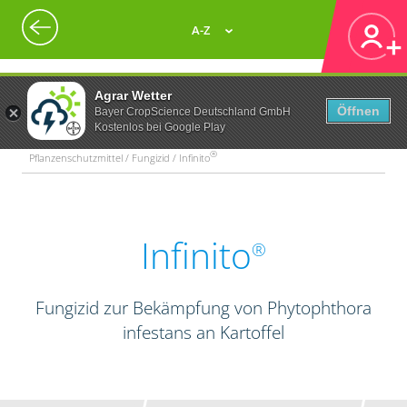
A-Z
Agrar Wetter
Öffnen
Bayer CropScience Deutschland GmbH
Kostenlos bei Google Play
®
Pflanzenschutzmittel / Fungizid / Infinito
Infinito
®
Fungizid zur Bekämpfung von Phytophthora
infestans an Kartoffel