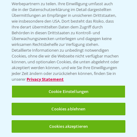
KONTAKT
Werbepartnern zu teilen. Ihre Einwilligung umfasst auch
die in der Datenschutzerklärung im Detail dargestellten
Übermittlungen an Empfänger in unsicheren Drittstaaten,
Hilfe in Notfällen
wie insbesondere den USA. Dort besteht das Risiko, dass
Ihre derart übermittelten Daten dem Zugriff durch
T.
+49 (0)214/30-20220
Behörden in diesen Drittstaaten zu Kontroll- und
Überwachungszwecken unterliegen und dagegen keine
wirksamen Rechtsbehelfe zur Verfügung stehen.
Detaillierte Informationen zu unbedingt notwendigen
Cookies, ohne die wir die Webseite nicht verfügbar machen
können, und optionalen Cookies, die unten abgelehnt oder
akzeptiert werden können, und wie Sie Ihre Einwilligungen
jeder Zeit ändern oder zurückziehen können, finden Sie in
Folgen Sie uns
unserer
Privacy Statement
Cookie Einstellungen
Cookies ablehnen
Cookies akzeptieren
Allgemeine Nutzungsbedingungen
Datenschutzerklärung