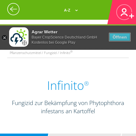
A-Z
Agrar Wetter
Öffnen
Bayer CropScience Deutschland GmbH
Kostenlos bei Google Play
®
Pflanzenschutzmittel / Fungizid / Infinito
Infinito
®
Fungizid zur Bekämpfung von Phytophthora
infestans an Kartoffel