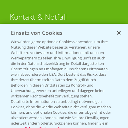
Kontakt & Notfall
Einsatz von Cookies
Beratung auf WhatsApp
T.
+49 (0)174 346 564 1
Wir würden gerne optionale Cookies verwenden, um Ihre
Nutzung dieser Website besser zu verstehen, unsere
Website zu verbessern und Informationen mit unseren
KONTAKT
Werbepartnern zu teilen. Ihre Einwilligung umfasst auch
die in der Datenschutzerklärung im Detail dargestellten
Übermittlungen an Empfänger in unsicheren Drittstaaten,
Hilfe in Notfällen
wie insbesondere den USA. Dort besteht das Risiko, dass
Ihre derart übermittelten Daten dem Zugriff durch
T.
+49 (0)214/30-20220
Behörden in diesen Drittstaaten zu Kontroll- und
Überwachungszwecken unterliegen und dagegen keine
wirksamen Rechtsbehelfe zur Verfügung stehen.
Detaillierte Informationen zu unbedingt notwendigen
Cookies, ohne die wir die Webseite nicht verfügbar machen
können, und optionalen Cookies, die unten abgelehnt oder
akzeptiert werden können, und wie Sie Ihre Einwilligungen
jeder Zeit ändern oder zurückziehen können, finden Sie in
Folgen Sie uns