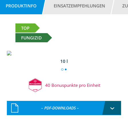
PRODUKTINFO
EINSATZEMPFEHLUNGEN
ZU
TOP
FUNGIZID
10 l
40 Bonuspunkte pro Einheit
– PDF-DOWNLOADS –