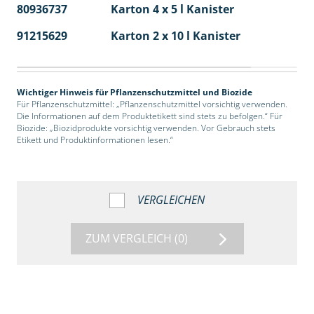
80936737
Karton 4 x 5 l Kanister
40
91215629
Karton 2 x 10 l Kanister
36
Wichtiger Hinweis für Pflanzenschutzmittel und Biozide
Für Pflanzenschutzmittel: „Pflanzenschutzmittel vorsichtig verwenden.
Die Informationen auf dem Produktetikett sind stets zu befolgen.“ Für
Biozide: „Biozidprodukte vorsichtig verwenden. Vor Gebrauch stets
Etikett und Produktinformationen lesen.“
VERGLEICHEN
ZUM VERGLEICH
(0)