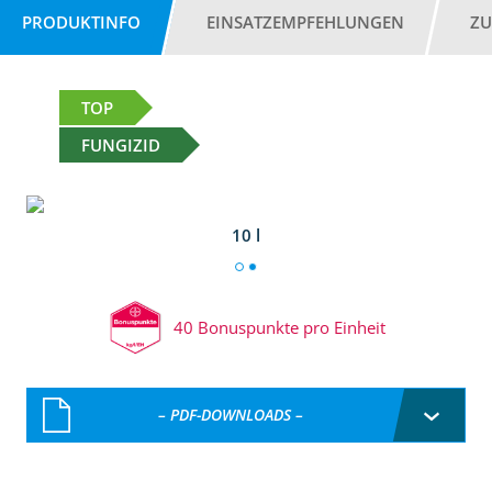
PRODUKTINFO
EINSATZEMPFEHLUNGEN
ZU
TOP
FUNGIZID
10 l
40 Bonuspunkte pro Einheit
– PDF-DOWNLOADS –