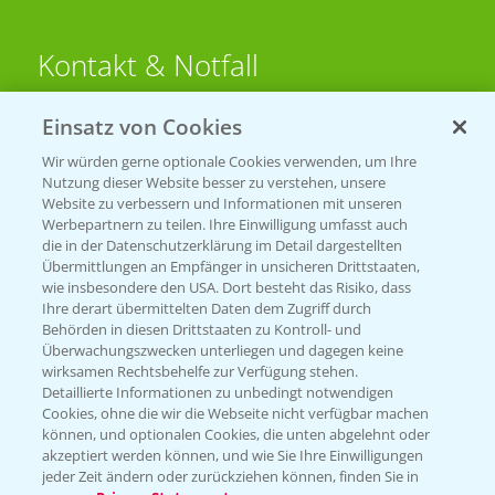
Kontakt & Notfall
Einsatz von Cookies
Beratung auf WhatsApp
T.
+49 (0)174 346 564 1
Wir würden gerne optionale Cookies verwenden, um Ihre
Nutzung dieser Website besser zu verstehen, unsere
Website zu verbessern und Informationen mit unseren
KONTAKT
Werbepartnern zu teilen. Ihre Einwilligung umfasst auch
die in der Datenschutzerklärung im Detail dargestellten
Übermittlungen an Empfänger in unsicheren Drittstaaten,
Hilfe in Notfällen
wie insbesondere den USA. Dort besteht das Risiko, dass
Ihre derart übermittelten Daten dem Zugriff durch
T.
+49 (0)214/30-20220
Behörden in diesen Drittstaaten zu Kontroll- und
Überwachungszwecken unterliegen und dagegen keine
wirksamen Rechtsbehelfe zur Verfügung stehen.
Detaillierte Informationen zu unbedingt notwendigen
Cookies, ohne die wir die Webseite nicht verfügbar machen
können, und optionalen Cookies, die unten abgelehnt oder
akzeptiert werden können, und wie Sie Ihre Einwilligungen
jeder Zeit ändern oder zurückziehen können, finden Sie in
Folgen Sie uns