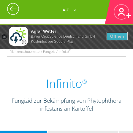
A-Z
Agrar Wetter
Öffnen
Bayer CropScience Deutschland GmbH
Kostenlos bei Google Play
®
Pflanzenschutzmittel / Fungizid / Infinito
Infinito
®
Fungizid zur Bekämpfung von Phytophthora
infestans an Kartoffel