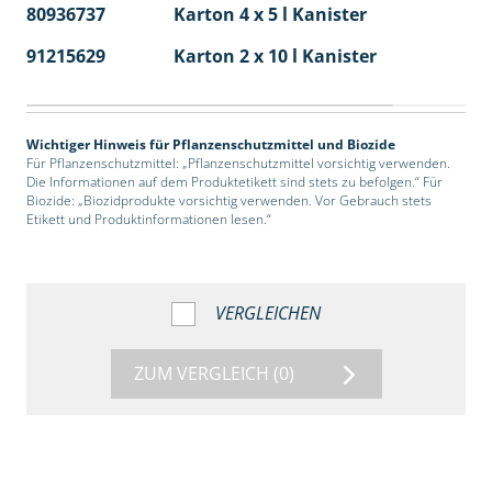
80936737
Karton 4 x 5 l Kanister
40
91215629
Karton 2 x 10 l Kanister
36
Wichtiger Hinweis für Pflanzenschutzmittel und Biozide
Für Pflanzenschutzmittel: „Pflanzenschutzmittel vorsichtig verwenden.
Die Informationen auf dem Produktetikett sind stets zu befolgen.“ Für
Biozide: „Biozidprodukte vorsichtig verwenden. Vor Gebrauch stets
Etikett und Produktinformationen lesen.“
VERGLEICHEN
ZUM VERGLEICH
(0)