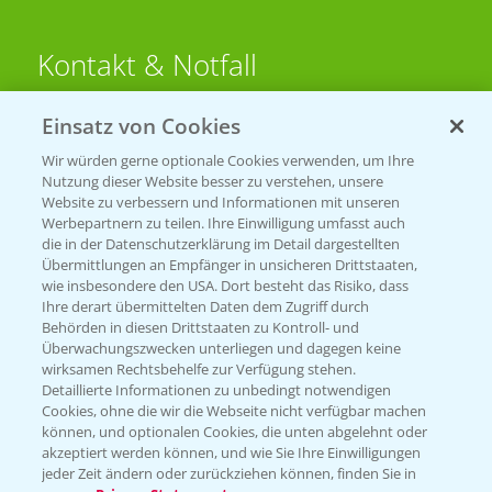
Kontakt & Notfall
Einsatz von Cookies
Beratung auf WhatsApp
T.
+49 (0)174 346 564 1
Wir würden gerne optionale Cookies verwenden, um Ihre
Nutzung dieser Website besser zu verstehen, unsere
Website zu verbessern und Informationen mit unseren
KONTAKT
Werbepartnern zu teilen. Ihre Einwilligung umfasst auch
die in der Datenschutzerklärung im Detail dargestellten
Übermittlungen an Empfänger in unsicheren Drittstaaten,
Hilfe in Notfällen
wie insbesondere den USA. Dort besteht das Risiko, dass
Ihre derart übermittelten Daten dem Zugriff durch
T.
+49 (0)214/30-20220
Behörden in diesen Drittstaaten zu Kontroll- und
Überwachungszwecken unterliegen und dagegen keine
wirksamen Rechtsbehelfe zur Verfügung stehen.
Detaillierte Informationen zu unbedingt notwendigen
Cookies, ohne die wir die Webseite nicht verfügbar machen
können, und optionalen Cookies, die unten abgelehnt oder
akzeptiert werden können, und wie Sie Ihre Einwilligungen
jeder Zeit ändern oder zurückziehen können, finden Sie in
Folgen Sie uns