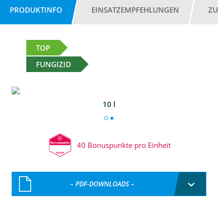
PRODUKTINFO
EINSATZEMPFEHLUNGEN
ZU
TOP
FUNGIZID
10 l
40 Bonuspunkte pro Einheit
– PDF-DOWNLOADS –