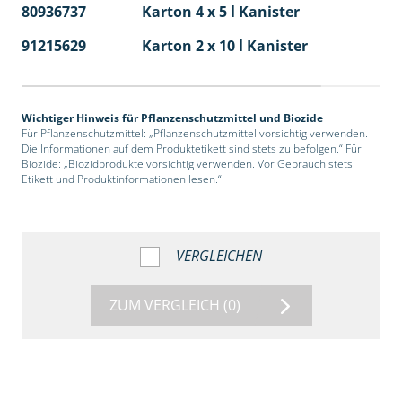
80936737
Karton 4 x 5 l Kanister
40
91215629
Karton 2 x 10 l Kanister
36
Wichtiger Hinweis für Pflanzenschutzmittel und Biozide
Für Pflanzenschutzmittel: „Pflanzenschutzmittel vorsichtig verwenden.
Die Informationen auf dem Produktetikett sind stets zu befolgen.“ Für
Biozide: „Biozidprodukte vorsichtig verwenden. Vor Gebrauch stets
Etikett und Produktinformationen lesen.“
VERGLEICHEN
ZUM VERGLEICH
(0)