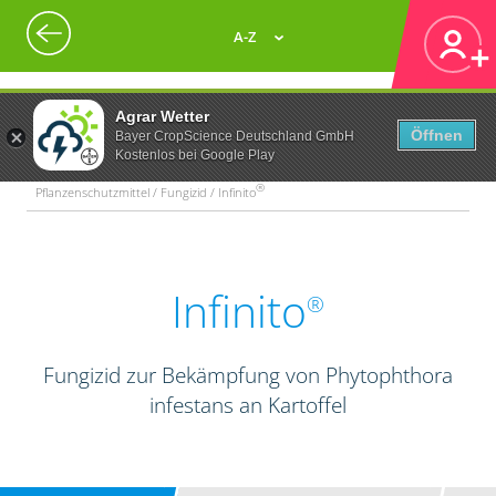
A-Z
Agrar Wetter
Öffnen
Bayer CropScience Deutschland GmbH
Kostenlos bei Google Play
®
Pflanzenschutzmittel / Fungizid / Infinito
Infinito
®
Fungizid zur Bekämpfung von Phytophthora
infestans an Kartoffel