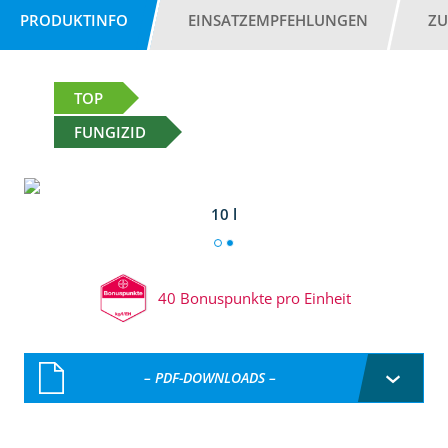
PRODUKTINFO
EINSATZEMPFEHLUNGEN
ZU
TOP
FUNGIZID
10 l
40 Bonuspunkte pro Einheit
– PDF-DOWNLOADS –