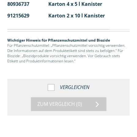
80936737
Karton 4 x 5 l Kanister
40
91215629
Karton 2 x 10 l Kanister
36
Wichtiger Hinweis für Pflanzenschutzmittel und Biozide
Für Pflanzenschutzmittel: „Pflanzenschutzmittel vorsichtig verwenden.
Die Informationen auf dem Produktetikett sind stets zu befolgen.“ Für
Biozide: „Biozidprodukte vorsichtig verwenden. Vor Gebrauch stets
Etikett und Produktinformationen lesen.“
VERGLEICHEN
ZUM VERGLEICH
(0)