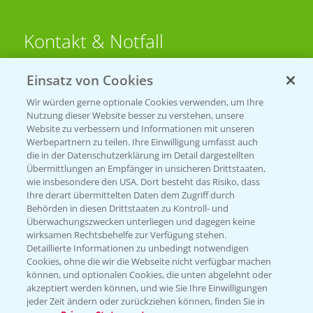
Kontakt & Notfall
Einsatz von Cookies
Beratung auf WhatsApp
T.
+49 (0)174 346 564 1
Wir würden gerne optionale Cookies verwenden, um Ihre
Nutzung dieser Website besser zu verstehen, unsere
Website zu verbessern und Informationen mit unseren
KONTAKT
Werbepartnern zu teilen. Ihre Einwilligung umfasst auch
die in der Datenschutzerklärung im Detail dargestellten
Übermittlungen an Empfänger in unsicheren Drittstaaten,
Hilfe in Notfällen
wie insbesondere den USA. Dort besteht das Risiko, dass
Ihre derart übermittelten Daten dem Zugriff durch
T.
+49 (0)214/30-20220
Behörden in diesen Drittstaaten zu Kontroll- und
Überwachungszwecken unterliegen und dagegen keine
wirksamen Rechtsbehelfe zur Verfügung stehen.
Detaillierte Informationen zu unbedingt notwendigen
Cookies, ohne die wir die Webseite nicht verfügbar machen
können, und optionalen Cookies, die unten abgelehnt oder
akzeptiert werden können, und wie Sie Ihre Einwilligungen
jeder Zeit ändern oder zurückziehen können, finden Sie in
Folgen Sie uns