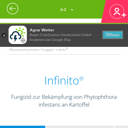
A-Z
Agrar Wetter
Öffnen
Bayer CropScience Deutschland GmbH
Kostenlos bei Google Play
®
Pflanzenschutzmittel / Fungizid / Infinito
Infinito
®
Fungizid zur Bekämpfung von Phytophthora
infestans an Kartoffel