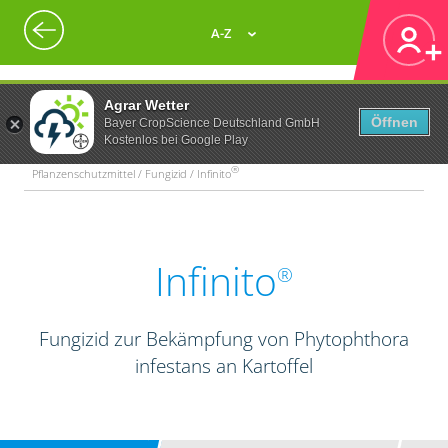
A-Z
Agrar Wetter
Öffnen
Bayer CropScience Deutschland GmbH
Kostenlos bei Google Play
®
Pflanzenschutzmittel / Fungizid / Infinito
Infinito
®
Fungizid zur Bekämpfung von Phytophthora
infestans an Kartoffel