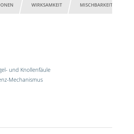
IONEN
WIRKSAMKEIT
MISCHBARKEIT
G
gel- und Knollenfäule
tenz-Mechanismus