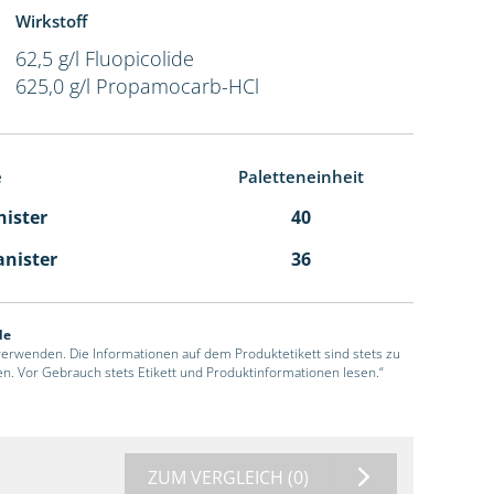
Wirkstoff
62,5 g/l Fluopicolide
625,0 g/l Propamocarb-HCl
e
Paletteneinheit
nister
40
anister
36
de
 verwenden. Die Informationen auf dem Produktetikett sind stets zu
en. Vor Gebrauch stets Etikett und Produktinformationen lesen.“
ZUM VERGLEICH
(0)