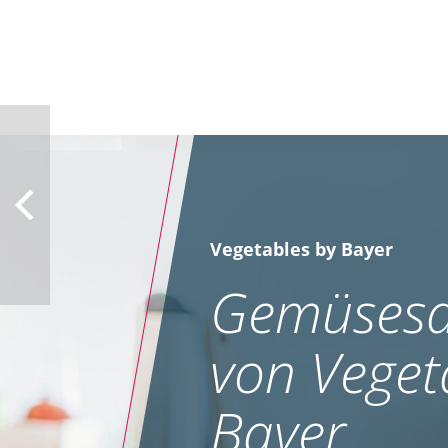
Vegetables by Bayer
Gemüsesa
von Veget
Bayer