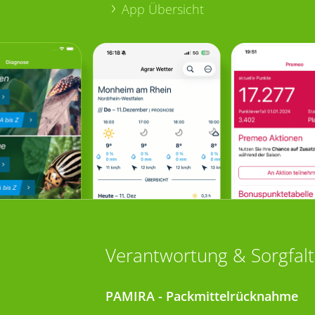
App Übersicht
Verantwortung & Sorgfalt
PAMIRA - Packmittelrücknahme