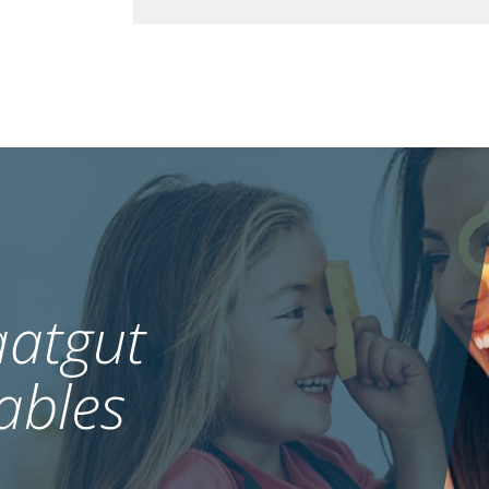
atgut
ables