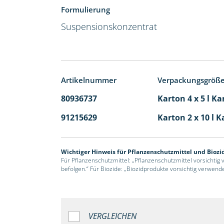
Formulierung
Suspensionskonzentrat
Artikelnummer
Verpackungsgröß
80936737
Karton 4 x 5 l Ka
91215629
Karton 2 x 10 l K
Wichtiger Hinweis für Pflanzenschutzmittel und Biozi
Für Pflanzenschutzmittel: „Pflanzenschutzmittel vorsichtig
befolgen.“ Für Biozide: „Biozidprodukte vorsichtig verwend
VERGLEICHEN