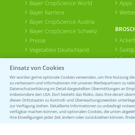
Bayer CropScience World
Apps
Bayer Karriere
Wetter
Bayer CropScience Austria
BROSC
Bayer CropScience Schweiz
Acker
Presse
Saatg
Vegetables Deutschland
Sonde
Einsatz von Cookies
Wir würden gerne optionale Cookies verwenden, um Ihre Nutzung dies
zu verbessern und Informationen mit unseren Werbepartnern zu teilen.
Datenschutzerklärung im Detail dargestellten Übermittlungen an Empfä
insbesondere den USA. Dort besteht das Risiko, dass Ihre derart über
diesen Drittstaaten zu Kontroll- und Überwachungszwecken unterlie
zur Verfügung stehen. Detaillierte Informationen zu unbedingt notwen
verfügbar machen können, und optionalen Cookies, die unten abgeleh
Ihre Einwilligungen jeder Zeit ändern oder zurückziehen können, finde