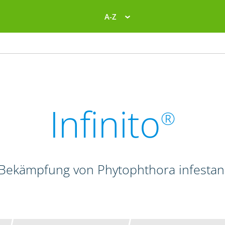
A-Z
Infinito
®
 Bekämpfung von Phytophthora infestans