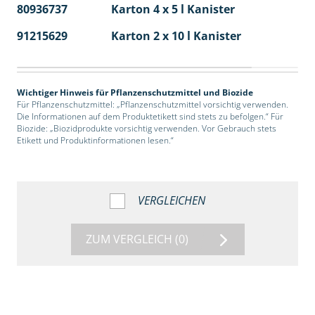
80936737
Karton 4 x 5 l Kanister
40
91215629
Karton 2 x 10 l Kanister
36
Wichtiger Hinweis für Pflanzenschutzmittel und Biozide
Für Pflanzenschutzmittel: „Pflanzenschutzmittel vorsichtig verwenden.
Die Informationen auf dem Produktetikett sind stets zu befolgen.“ Für
Biozide: „Biozidprodukte vorsichtig verwenden. Vor Gebrauch stets
Etikett und Produktinformationen lesen.“
VERGLEICHEN
ZUM VERGLEICH
(0)