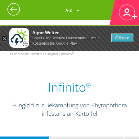
A-Z
Agrar Wetter
Öffnen
Bayer CropScience Deutschland GmbH
Kostenlos bei Google Play
®
Pflanzenschutzmittel / Fungizid / Infinito
Infinito
®
Fungizid zur Bekämpfung von Phytophthora
infestans an Kartoffel