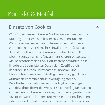
Kontakt & Notfall
Einsatz von Cookies
Beratung auf WhatsApp
T.
+49 (0)174 346 564 1
Wir würden gerne optionale Cookies verwenden, um Ihre
Nutzung dieser Website besser zu verstehen, unsere
Website zu verbessern und Informationen mit unseren
KONTAKT
Werbepartnern zu teilen. Ihre Einwilligung umfasst auch
die in der Datenschutzerklärung im Detail dargestellten
Übermittlungen an Empfänger in unsicheren Drittstaaten,
Hilfe in Notfällen
wie insbesondere den USA. Dort besteht das Risiko, dass
Ihre derart übermittelten Daten dem Zugriff durch
T.
+49 (0)214/30-20220
Behörden in diesen Drittstaaten zu Kontroll- und
Überwachungszwecken unterliegen und dagegen keine
wirksamen Rechtsbehelfe zur Verfügung stehen.
Detaillierte Informationen zu unbedingt notwendigen
Cookies, ohne die wir die Webseite nicht verfügbar machen
können, und optionalen Cookies, die unten abgelehnt oder
akzeptiert werden können, und wie Sie Ihre Einwilligungen
jeder Zeit ändern oder zurückziehen können, finden Sie in
Folgen Sie uns