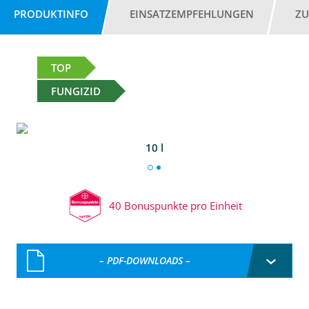
PRODUKTINFO
EINSATZEMPFEHLUNGEN
ZU
TOP
FUNGIZID
10 l
40 Bonuspunkte pro Einheit
– PDF-DOWNLOADS –