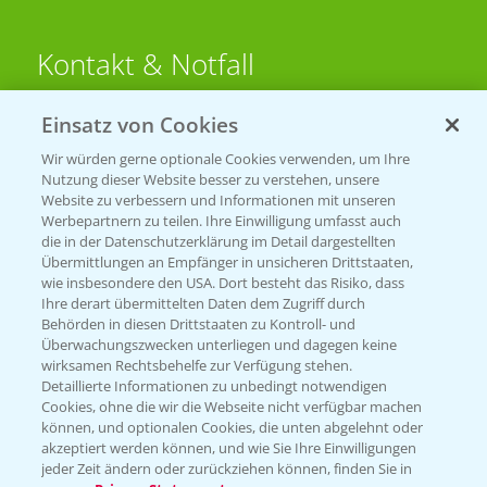
Kontakt & Notfall
Einsatz von Cookies
Beratung auf WhatsApp
T.
+49 (0)174 346 564 1
Wir würden gerne optionale Cookies verwenden, um Ihre
Nutzung dieser Website besser zu verstehen, unsere
Website zu verbessern und Informationen mit unseren
KONTAKT
Werbepartnern zu teilen. Ihre Einwilligung umfasst auch
die in der Datenschutzerklärung im Detail dargestellten
Übermittlungen an Empfänger in unsicheren Drittstaaten,
Hilfe in Notfällen
wie insbesondere den USA. Dort besteht das Risiko, dass
Ihre derart übermittelten Daten dem Zugriff durch
T.
+49 (0)214/30-20220
Behörden in diesen Drittstaaten zu Kontroll- und
Überwachungszwecken unterliegen und dagegen keine
wirksamen Rechtsbehelfe zur Verfügung stehen.
Detaillierte Informationen zu unbedingt notwendigen
Cookies, ohne die wir die Webseite nicht verfügbar machen
können, und optionalen Cookies, die unten abgelehnt oder
akzeptiert werden können, und wie Sie Ihre Einwilligungen
jeder Zeit ändern oder zurückziehen können, finden Sie in
Folgen Sie uns