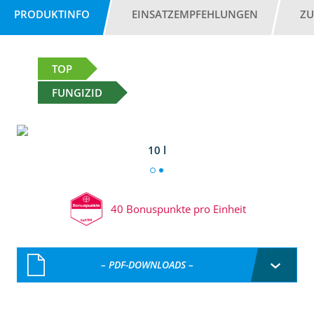
PRODUKTINFO
EINSATZEMPFEHLUNGEN
ZU
TOP
FUNGIZID
10 l
40 Bonuspunkte pro Einheit
– PDF-DOWNLOADS –