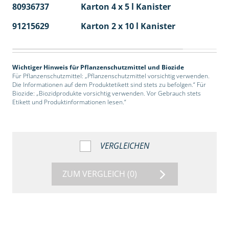
80936737
Karton 4 x 5 l Kanister
40
91215629
Karton 2 x 10 l Kanister
36
Wichtiger Hinweis für Pflanzenschutzmittel und Biozide
Für Pflanzenschutzmittel: „Pflanzenschutzmittel vorsichtig verwenden.
Die Informationen auf dem Produktetikett sind stets zu befolgen.“ Für
Biozide: „Biozidprodukte vorsichtig verwenden. Vor Gebrauch stets
Etikett und Produktinformationen lesen.“
VERGLEICHEN
ZUM VERGLEICH
(0)