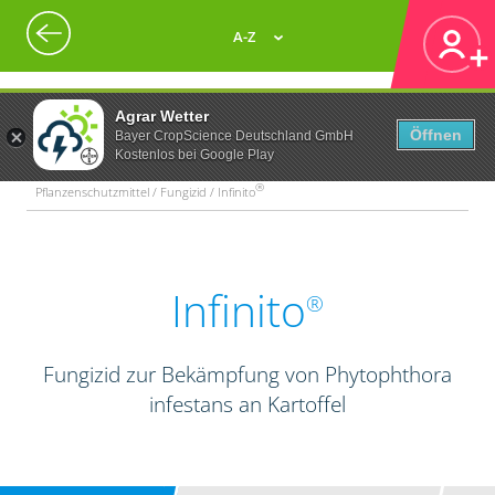
A-Z
Agrar Wetter
Öffnen
Bayer CropScience Deutschland GmbH
Kostenlos bei Google Play
®
Pflanzenschutzmittel / Fungizid / Infinito
Infinito
®
Fungizid zur Bekämpfung von Phytophthora
infestans an Kartoffel