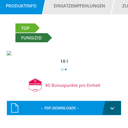
PRODUKTINFO
EINSATZEMPFEHLUNGEN
ZU
TOP
FUNGIZID
10 l
40 Bonuspunkte pro Einheit
– PDF-DOWNLOADS –