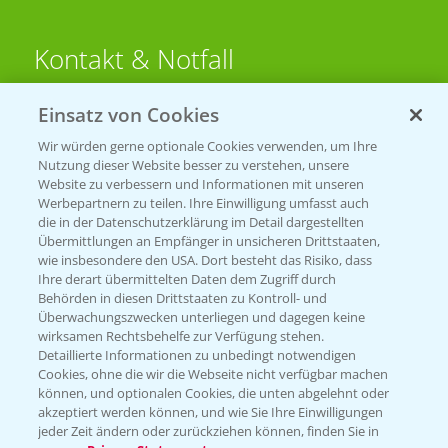
Kontakt & Notfall
Einsatz von Cookies
Beratung auf WhatsApp
T.
+49 (0)174 346 564 1
Wir würden gerne optionale Cookies verwenden, um Ihre
Nutzung dieser Website besser zu verstehen, unsere
Website zu verbessern und Informationen mit unseren
KONTAKT
Werbepartnern zu teilen. Ihre Einwilligung umfasst auch
die in der Datenschutzerklärung im Detail dargestellten
Übermittlungen an Empfänger in unsicheren Drittstaaten,
Hilfe in Notfällen
wie insbesondere den USA. Dort besteht das Risiko, dass
Ihre derart übermittelten Daten dem Zugriff durch
T.
+49 (0)214/30-20220
Behörden in diesen Drittstaaten zu Kontroll- und
Überwachungszwecken unterliegen und dagegen keine
wirksamen Rechtsbehelfe zur Verfügung stehen.
Detaillierte Informationen zu unbedingt notwendigen
Cookies, ohne die wir die Webseite nicht verfügbar machen
können, und optionalen Cookies, die unten abgelehnt oder
akzeptiert werden können, und wie Sie Ihre Einwilligungen
jeder Zeit ändern oder zurückziehen können, finden Sie in
Folgen Sie uns