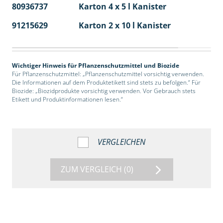
80936737
Karton 4 x 5 l Kanister
40
91215629
Karton 2 x 10 l Kanister
36
Wichtiger Hinweis für Pflanzenschutzmittel und Biozide
Für Pflanzenschutzmittel: „Pflanzenschutzmittel vorsichtig verwenden.
Die Informationen auf dem Produktetikett sind stets zu befolgen.“ Für
Biozide: „Biozidprodukte vorsichtig verwenden. Vor Gebrauch stets
Etikett und Produktinformationen lesen.“
VERGLEICHEN
ZUM VERGLEICH
(0)