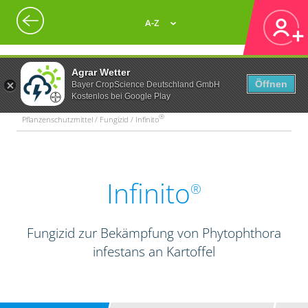
A-Z
Agrar Wetter
Öffnen
Bayer CropScience Deutschland GmbH
Kostenlos bei Google Play
®
Pflanzenschutzmittel / Fungizid / Infinito
Infinito
®
Fungizid zur Bekämpfung von Phytophthora
infestans an Kartoffel