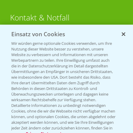
Kontakt & Notfall
Einsatz von Cookies
Beratung auf WhatsApp
T.
+49 (0)174 346 564 1
Wir würden gerne optionale Cookies verwenden, um Ihre
Nutzung dieser Website besser zu verstehen, unsere
Website zu verbessern und Informationen mit unseren
KONTAKT
Werbepartnern zu teilen. Ihre Einwilligung umfasst auch
die in der Datenschutzerklärung im Detail dargestellten
Übermittlungen an Empfänger in unsicheren Drittstaaten,
Hilfe in Notfällen
wie insbesondere den USA. Dort besteht das Risiko, dass
Ihre derart übermittelten Daten dem Zugriff durch
T.
+49 (0)214/30-20220
Behörden in diesen Drittstaaten zu Kontroll- und
Überwachungszwecken unterliegen und dagegen keine
wirksamen Rechtsbehelfe zur Verfügung stehen.
Detaillierte Informationen zu unbedingt notwendigen
Cookies, ohne die wir die Webseite nicht verfügbar machen
können, und optionalen Cookies, die unten abgelehnt oder
akzeptiert werden können, und wie Sie Ihre Einwilligungen
jeder Zeit ändern oder zurückziehen können, finden Sie in
Folgen Sie uns