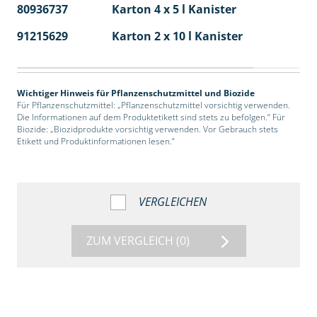
80936737
Karton 4 x 5 l Kanister
40
91215629
Karton 2 x 10 l Kanister
36
Wichtiger Hinweis für Pflanzenschutzmittel und Biozide
Für Pflanzenschutzmittel: „Pflanzenschutzmittel vorsichtig verwenden.
Die Informationen auf dem Produktetikett sind stets zu befolgen.“ Für
Biozide: „Biozidprodukte vorsichtig verwenden. Vor Gebrauch stets
Etikett und Produktinformationen lesen.“
VERGLEICHEN
ZUM VERGLEICH
(0)