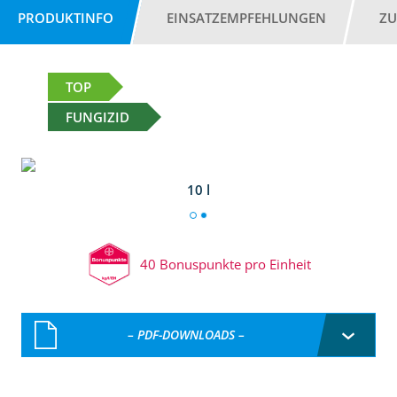
PRODUKTINFO
EINSATZEMPFEHLUNGEN
ZU
TOP
FUNGIZID
10 l
40 Bonuspunkte pro Einheit
– PDF-DOWNLOADS –