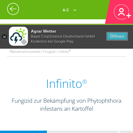
A-Z
Agrar Wetter
Öffnen
Bayer CropScience Deutschland GmbH
Kostenlos bei Google Play
®
Pflanzenschutzmittel / Fungizid / Infinito
Infinito
®
Fungizid zur Bekämpfung von Phytophthora
infestans an Kartoffel