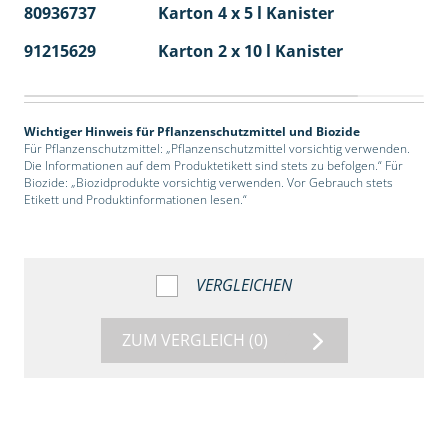
80936737
Karton 4 x 5 l Kanister
40
91215629
Karton 2 x 10 l Kanister
36
Wichtiger Hinweis für Pflanzenschutzmittel und Biozide
Für Pflanzenschutzmittel: „Pflanzenschutzmittel vorsichtig verwenden.
Die Informationen auf dem Produktetikett sind stets zu befolgen.“ Für
Biozide: „Biozidprodukte vorsichtig verwenden. Vor Gebrauch stets
Etikett und Produktinformationen lesen.“
VERGLEICHEN
ZUM VERGLEICH
(0)