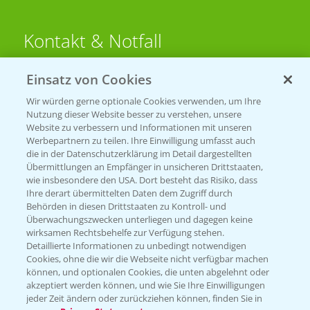
Kontakt & Notfall
Einsatz von Cookies
Beratung auf WhatsApp
T.
+49 (0)174 346 564 1
Wir würden gerne optionale Cookies verwenden, um Ihre
Nutzung dieser Website besser zu verstehen, unsere
Website zu verbessern und Informationen mit unseren
KONTAKT
Werbepartnern zu teilen. Ihre Einwilligung umfasst auch
die in der Datenschutzerklärung im Detail dargestellten
Übermittlungen an Empfänger in unsicheren Drittstaaten,
Hilfe in Notfällen
wie insbesondere den USA. Dort besteht das Risiko, dass
Ihre derart übermittelten Daten dem Zugriff durch
T.
+49 (0)214/30-20220
Behörden in diesen Drittstaaten zu Kontroll- und
Überwachungszwecken unterliegen und dagegen keine
wirksamen Rechtsbehelfe zur Verfügung stehen.
Detaillierte Informationen zu unbedingt notwendigen
Cookies, ohne die wir die Webseite nicht verfügbar machen
können, und optionalen Cookies, die unten abgelehnt oder
akzeptiert werden können, und wie Sie Ihre Einwilligungen
jeder Zeit ändern oder zurückziehen können, finden Sie in
Folgen Sie uns