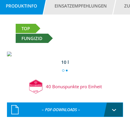
PRODUKTINFO
EINSATZEMPFEHLUNGEN
ZU
TOP
FUNGIZID
10 l
40 Bonuspunkte pro Einheit
– PDF-DOWNLOADS –