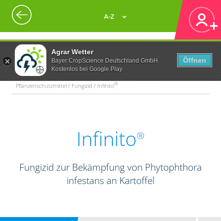
A-Z
Agrar Wetter
Öffnen
Bayer CropScience Deutschland GmbH
Kostenlos bei Google Play
®
Pflanzenschutzmittel / Fungizid / Infinito
Infinito
®
Fungizid zur Bekämpfung von Phytophthora
infestans an Kartoffel