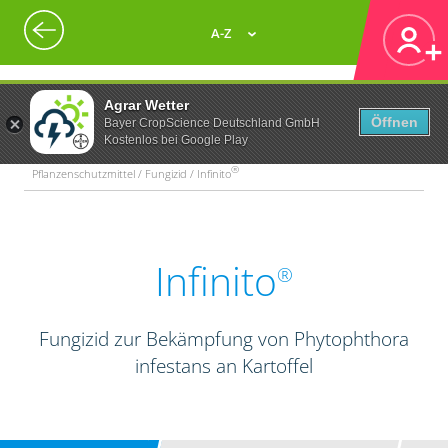
A-Z
Agrar Wetter
Öffnen
Bayer CropScience Deutschland GmbH
Kostenlos bei Google Play
®
Pflanzenschutzmittel / Fungizid / Infinito
Infinito
®
Fungizid zur Bekämpfung von Phytophthora
infestans an Kartoffel