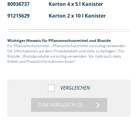
80936737
Karton 4 x 5 l Kanister
40
91215629
Karton 2 x 10 l Kanister
36
Wichtiger Hinweis für Pflanzenschutzmittel und Biozide
Für Pflanzenschutzmittel: „Pflanzenschutzmittel vorsichtig verwenden.
Die Informationen auf dem Produktetikett sind stets zu befolgen.“ Für
Biozide: „Biozidprodukte vorsichtig verwenden. Vor Gebrauch stets
Etikett und Produktinformationen lesen.“
VERGLEICHEN
ZUM VERGLEICH
(0)