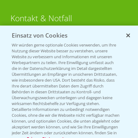
Kontakt & Notfall
Einsatz von Cookies
Beratung auf WhatsApp
T.
+49 (0)174 346 564 1
Wir würden gerne optionale Cookies verwenden, um Ihre
Nutzung dieser Website besser zu verstehen, unsere
Website zu verbessern und Informationen mit unseren
KONTAKT
Werbepartnern zu teilen. Ihre Einwilligung umfasst auch
die in der Datenschutzerklärung im Detail dargestellten
Übermittlungen an Empfänger in unsicheren Drittstaaten,
Hilfe in Notfällen
wie insbesondere den USA. Dort besteht das Risiko, dass
Ihre derart übermittelten Daten dem Zugriff durch
T.
+49 (0)214/30-20220
Behörden in diesen Drittstaaten zu Kontroll- und
Überwachungszwecken unterliegen und dagegen keine
wirksamen Rechtsbehelfe zur Verfügung stehen.
Detaillierte Informationen zu unbedingt notwendigen
Cookies, ohne die wir die Webseite nicht verfügbar machen
können, und optionalen Cookies, die unten abgelehnt oder
akzeptiert werden können, und wie Sie Ihre Einwilligungen
jeder Zeit ändern oder zurückziehen können, finden Sie in
Folgen Sie uns