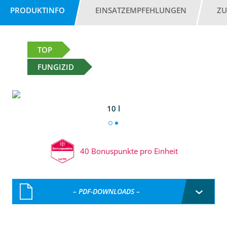
PRODUKTINFO
EINSATZEMPFEHLUNGEN
ZU
TOP
FUNGIZID
10 l
40 Bonuspunkte pro Einheit
– PDF-DOWNLOADS –