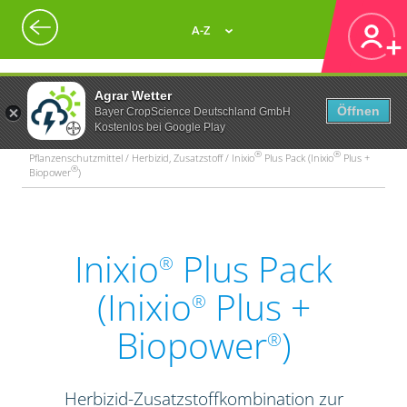
A-Z
Agrar Wetter
Öffnen
Bayer CropScience Deutschland GmbH
Kostenlos bei Google Play
®
®
Pflanzenschutzmittel / Herbizid, Zusatzstoff / Inixio
Plus Pack (Inixio
Plus +
®
Biopower
)
Inixio
Plus Pack
®
(Inixio
Plus +
®
Biopower
)
®
Herbizid-Zusatzstoffkombination zur