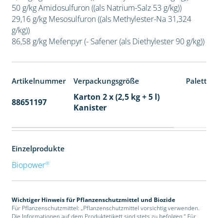
50 g/kg Amidosulfuron ((als Natrium-Salz 53 g/kg))
29,16 g/kg Mesosulfuron ((als Methylester-Na 31,324
g/kg))
86,58 g/kg Mefenpyr (- Safener (als Diethylester 90 g/kg))
Artikelnummer
Verpackungsgröße
Paletten
Karton 2 x (2,5 kg + 5 l)
88651197
32
Kanister
Einzelprodukte
®
Biopower
Wichtiger Hinweis für Pflanzenschutzmittel und Biozide
Für Pflanzenschutzmittel: „Pflanzenschutzmittel vorsichtig verwenden.
Die Informationen auf dem Produktetikett sind stets zu befolgen.“ Für