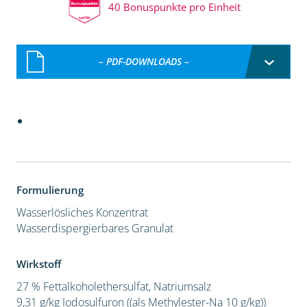
40 Bonuspunkte pro Einheit
– PDF-DOWNLOADS –
Formulierung
Wasserlösliches Konzentrat
Wasserdispergierbares Granulat
Wirkstoff
27 % Fettalkoholethersulfat, Natriumsalz
9,31 g/kg Iodosulfuron ((als Methylester-Na 10 g/kg))