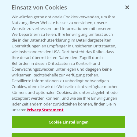
Einsatz von Cookies
KONTAKT
Wir würden gerne optionale Cookies verwenden, um Ihre
Nutzung dieser Website besser zu verstehen, unsere
Hilfe in Notfällen
Website zu verbessern und Informationen mit unseren
T.
+49 (0)214/30-20220
Werbepartnern zu teilen. Ihre Einwilligung umfasst auch
die in der Datenschutzerklärung im Detail dargestellten
Übermittlungen an Empfänger in unsicheren Drittstaaten,
wie insbesondere den USA. Dort besteht das Risiko, dass
Ihre derart übermittelten Daten dem Zugriff durch
Behörden in diesen Drittstaaten zu Kontroll- und
Überwachungszwecken unterliegen und dagegen keine
wirksamen Rechtsbehelfe zur Verfügung stehen.
Folgen Sie uns
Detaillierte Informationen zu unbedingt notwendigen
Cookies, ohne die wir die Webseite nicht verfügbar machen
können, und optionalen Cookies, die unten abgelehnt oder
akzeptiert werden können, und wie Sie Ihre Einwilligungen
jeder Zeit ändern oder zurückziehen können, finden Sie in
unserer
Privacy Statement
Cookie Einstellungen