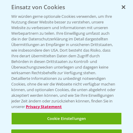
Einsatz von Cookies
KONTAKT
Wir würden gerne optionale Cookies verwenden, um Ihre
Nutzung dieser Website besser zu verstehen, unsere
Hilfe in Notfällen
Website zu verbessern und Informationen mit unseren
T.
+49 (0)214/30-20220
Werbepartnern zu teilen. Ihre Einwilligung umfasst auch
die in der Datenschutzerklärung im Detail dargestellten
Übermittlungen an Empfänger in unsicheren Drittstaaten,
wie insbesondere den USA. Dort besteht das Risiko, dass
Ihre derart übermittelten Daten dem Zugriff durch
Behörden in diesen Drittstaaten zu Kontroll- und
Überwachungszwecken unterliegen und dagegen keine
wirksamen Rechtsbehelfe zur Verfügung stehen.
Folgen Sie uns
Detaillierte Informationen zu unbedingt notwendigen
Cookies, ohne die wir die Webseite nicht verfügbar machen
können, und optionalen Cookies, die unten abgelehnt oder
akzeptiert werden können, und wie Sie Ihre Einwilligungen
jeder Zeit ändern oder zurückziehen können, finden Sie in
unserer
Privacy Statement
Cookie Einstellungen