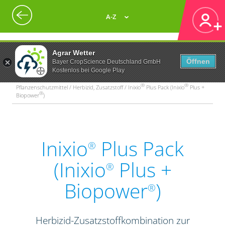
A-Z
Agrar Wetter
Öffnen
Bayer CropScience Deutschland GmbH
Kostenlos bei Google Play
®
®
Pflanzenschutzmittel / Herbizid, Zusatzstoff / Inixio
Plus Pack (Inixio
Plus +
®
Biopower
)
Inixio
Plus Pack
®
(Inixio
Plus +
®
Biopower
)
®
Herbizid-Zusatzstoffkombination zur