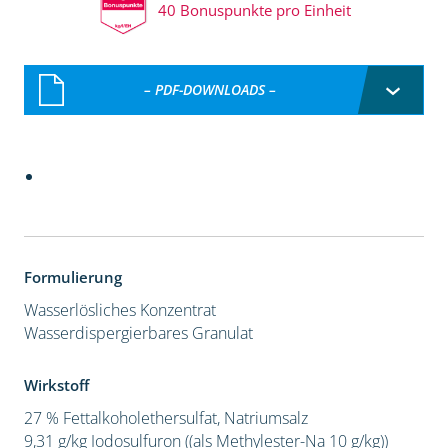
40 Bonuspunkte pro Einheit
– PDF-DOWNLOADS –
Formulierung
Wasserlösliches Konzentrat
Wasserdispergierbares Granulat
Wirkstoff
27 % Fettalkoholethersulfat, Natriumsalz
9,31 g/kg Iodosulfuron ((als Methylester-Na 10 g/kg))