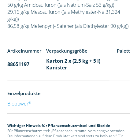
50 g/kg Amidosulfuron ((als Natrium-Salz 53 g/kg))
29,16 g/kg Mesosulfuron ((als Methylester-Na 31,324
g/kg))
86,58 g/kg Mefenpyr (- Safener (als Diethylester 90 g/kg))
Artikelnummer
Verpackungsgröße
Paletten
Karton 2 x (2,5 kg + 5 l)
88651197
32
Kanister
Einzelprodukte
®
Biopower
Wichtiger Hinweis für Pflanzenschutzmittel und Biozide
Für Pflanzenschutzmittel: „Pflanzenschutzmittel vorsichtig verwenden.
Die Informationen auf dem Produktetikett sind stets zu befolgen.“ Für