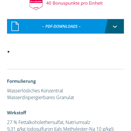
40 Bonuspunkte pro Einheit
– PDF-DOWNLOADS –
Formulierung
Wasserlösliches Konzentrat
Wasserdispergierbares Granulat
Wirkstoff
27 % Fettalkoholethersulfat, Natriumsalz
9,31 g/kg Iodosulfuron ((als Methylester-Na 10 g/kg))