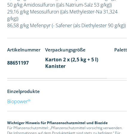
50 g/kg Amidosulfuron ((als Natrium-Salz 53 g/kg))
29,16 g/kg Mesosulfuron ((als Methylester-Na 31,324
g/kg))
86,58 g/kg Mefenpyr (- Safener (als Diethylester 90 g/kg))
Artikelnummer
Verpackungsgröße
Paletten
Karton 2 x (2,5 kg + 5 l)
88651197
32
Kanister
Einzelprodukte
®
Biopower
Wichtiger Hinweis für Pflanzenschutzmittel und Biozide
Für Pflanzenschutzmittel: „Pflanzenschutzmittel vorsichtig verwenden.
Die Informationen auf dem Produktetikett sind stets zu befolgen.“ Für