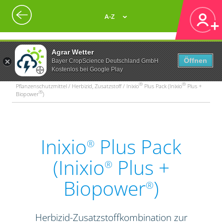
A-Z
Agrar Wetter
Öffnen
Bayer CropScience Deutschland GmbH
Kostenlos bei Google Play
®
®
Pflanzenschutzmittel / Herbizid, Zusatzstoff / Inixio
Plus Pack (Inixio
Plus +
®
Biopower
)
Inixio
Plus Pack
®
(Inixio
Plus +
®
Biopower
)
®
Herbizid-Zusatzstoffkombination zur