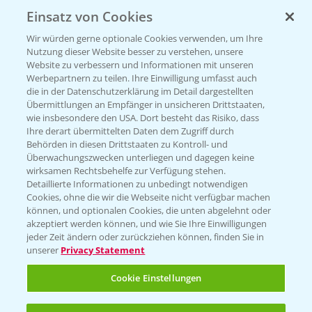
Einsatz von Cookies
KONTAKT
Wir würden gerne optionale Cookies verwenden, um Ihre
Nutzung dieser Website besser zu verstehen, unsere
Hilfe in Notfällen
Website zu verbessern und Informationen mit unseren
T.
+49 (0)214/30-20220
Werbepartnern zu teilen. Ihre Einwilligung umfasst auch
die in der Datenschutzerklärung im Detail dargestellten
Übermittlungen an Empfänger in unsicheren Drittstaaten,
wie insbesondere den USA. Dort besteht das Risiko, dass
Ihre derart übermittelten Daten dem Zugriff durch
Behörden in diesen Drittstaaten zu Kontroll- und
Überwachungszwecken unterliegen und dagegen keine
wirksamen Rechtsbehelfe zur Verfügung stehen.
Folgen Sie uns
Detaillierte Informationen zu unbedingt notwendigen
Cookies, ohne die wir die Webseite nicht verfügbar machen
können, und optionalen Cookies, die unten abgelehnt oder
akzeptiert werden können, und wie Sie Ihre Einwilligungen
jeder Zeit ändern oder zurückziehen können, finden Sie in
unserer
Privacy Statement
Cookie Einstellungen