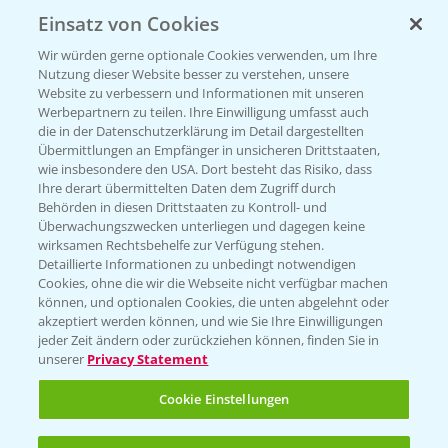
Einsatz von Cookies
KONTAKT
Wir würden gerne optionale Cookies verwenden, um Ihre
Nutzung dieser Website besser zu verstehen, unsere
Hilfe in Notfällen
Website zu verbessern und Informationen mit unseren
T.
+49 (0)214/30-20220
Werbepartnern zu teilen. Ihre Einwilligung umfasst auch
die in der Datenschutzerklärung im Detail dargestellten
Übermittlungen an Empfänger in unsicheren Drittstaaten,
wie insbesondere den USA. Dort besteht das Risiko, dass
Ihre derart übermittelten Daten dem Zugriff durch
Behörden in diesen Drittstaaten zu Kontroll- und
Überwachungszwecken unterliegen und dagegen keine
wirksamen Rechtsbehelfe zur Verfügung stehen.
Folgen Sie uns
Detaillierte Informationen zu unbedingt notwendigen
Cookies, ohne die wir die Webseite nicht verfügbar machen
können, und optionalen Cookies, die unten abgelehnt oder
akzeptiert werden können, und wie Sie Ihre Einwilligungen
jeder Zeit ändern oder zurückziehen können, finden Sie in
unserer
Privacy Statement
Cookie Einstellungen