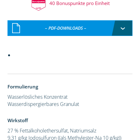
40 Bonuspunkte pro Einheit
– PDF-DOWNLOADS –
Formulierung
Wasserlösliches Konzentrat
Wasserdispergierbares Granulat
Wirkstoff
27 % Fettalkoholethersulfat, Natriumsalz
9,31 g/kg Iodosulfuron ((als Methylester-Na 10 g/kg))