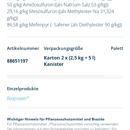
50 g/kg Amidosulfuron ((als Natrium-Salz 53 g/kg))
29,16 g/kg Mesosulfuron ((als Methylester-Na 31,324
g/kg))
86,58 g/kg Mefenpyr (- Safener (als Diethylester 90 g/kg))
Artikelnummer
Verpackungsgröße
Paletten
Karton 2 x (2,5 kg + 5 l)
88651197
32
Kanister
Einzelprodukte
®
Biopower
Wichtiger Hinweis für Pflanzenschutzmittel und Biozide
Für Pflanzenschutzmittel: „Pflanzenschutzmittel vorsichtig verwenden.
Die Informationen auf dem Produktetikett sind stets zu befolgen.“ Für