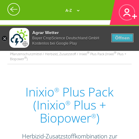
A-Z
Agrar Wetter
Öffnen
Bayer CropScience Deutschland GmbH
Kostenlos bei Google Play
®
®
Pflanzenschutzmittel / Herbizid, Zusatzstoff / Inixio
Plus Pack (Inixio
Plus +
®
Biopower
)
Inixio
Plus Pack
®
(Inixio
Plus +
®
Biopower
)
®
Herbizid-Zusatzstoffkombination zur