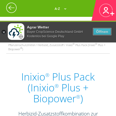
A-Z
Agrar Wetter
Öffnen
Bayer CropScience Deutschland GmbH
Kostenlos bei Google Play
®
®
Pflanzenschutzmittel / Herbizid, Zusatzstoff / Inixio
Plus Pack (Inixio
Plus +
®
Biopower
)
Inixio
Plus Pack
®
(Inixio
Plus +
®
Biopower
)
®
Herbizid-Zusatzstoffkombination zur