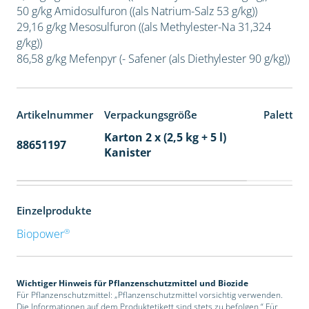
50 g/kg Amidosulfuron ((als Natrium-Salz 53 g/kg))
29,16 g/kg Mesosulfuron ((als Methylester-Na 31,324
g/kg))
86,58 g/kg Mefenpyr (- Safener (als Diethylester 90 g/kg))
Artikelnummer
Verpackungsgröße
Paletten
Karton 2 x (2,5 kg + 5 l)
88651197
32
Kanister
Einzelprodukte
®
Biopower
Wichtiger Hinweis für Pflanzenschutzmittel und Biozide
Für Pflanzenschutzmittel: „Pflanzenschutzmittel vorsichtig verwenden.
Die Informationen auf dem Produktetikett sind stets zu befolgen.“ Für