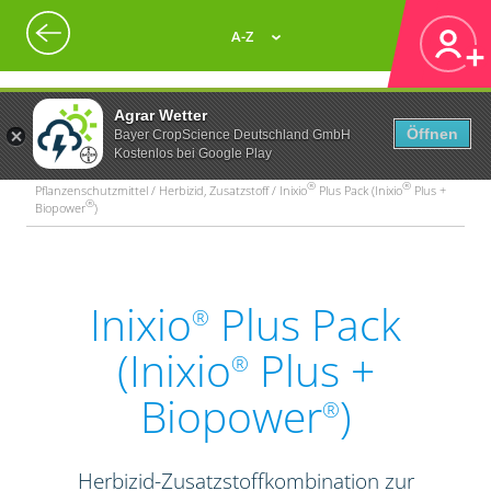
A-Z
Agrar Wetter
Öffnen
Bayer CropScience Deutschland GmbH
Kostenlos bei Google Play
®
®
Pflanzenschutzmittel / Herbizid, Zusatzstoff / Inixio
Plus Pack (Inixio
Plus +
®
Biopower
)
Inixio
Plus Pack
®
(Inixio
Plus +
®
Biopower
)
®
Herbizid-Zusatzstoffkombination zur