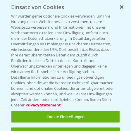
Einsatz von Cookies
KONTAKT
Wir würden gerne optionale Cookies verwenden, um Ihre
Nutzung dieser Website besser zu verstehen, unsere
Hilfe in Notfällen
Website zu verbessern und Informationen mit unseren
T.
+49 (0)214/30-20220
Werbepartnern zu teilen. Ihre Einwilligung umfasst auch
die in der Datenschutzerklärung im Detail dargestellten
Übermittlungen an Empfänger in unsicheren Drittstaaten,
wie insbesondere den USA. Dort besteht das Risiko, dass
Ihre derart übermittelten Daten dem Zugriff durch
Behörden in diesen Drittstaaten zu Kontroll- und
Überwachungszwecken unterliegen und dagegen keine
wirksamen Rechtsbehelfe zur Verfügung stehen.
Folgen Sie uns
Detaillierte Informationen zu unbedingt notwendigen
Cookies, ohne die wir die Webseite nicht verfügbar machen
können, und optionalen Cookies, die unten abgelehnt oder
akzeptiert werden können, und wie Sie Ihre Einwilligungen
jeder Zeit ändern oder zurückziehen können, finden Sie in
unserer
Privacy Statement
Cookie Einstellungen