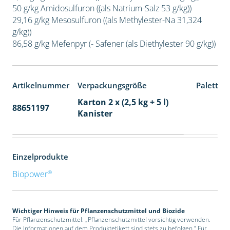
50 g/kg Amidosulfuron ((als Natrium-Salz 53 g/kg))
29,16 g/kg Mesosulfuron ((als Methylester-Na 31,324
g/kg))
86,58 g/kg Mefenpyr (- Safener (als Diethylester 90 g/kg))
Artikelnummer
Verpackungsgröße
Paletten
Karton 2 x (2,5 kg + 5 l)
88651197
32
Kanister
Einzelprodukte
®
Biopower
Wichtiger Hinweis für Pflanzenschutzmittel und Biozide
Für Pflanzenschutzmittel: „Pflanzenschutzmittel vorsichtig verwenden.
Die Informationen auf dem Produktetikett sind stets zu befolgen.“ Für