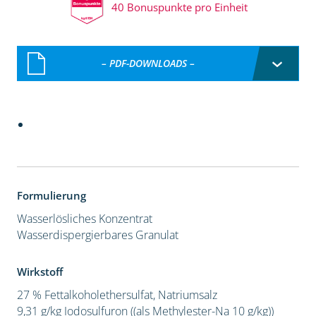
40 Bonuspunkte pro Einheit
– PDF-DOWNLOADS –
Formulierung
Wasserlösliches Konzentrat
Wasserdispergierbares Granulat
Wirkstoff
27 % Fettalkoholethersulfat, Natriumsalz
9,31 g/kg Iodosulfuron ((als Methylester-Na 10 g/kg))