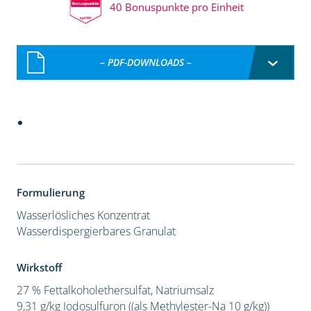
40 Bonuspunkte pro Einheit
– PDF-DOWNLOADS –
Formulierung
Wasserlösliches Konzentrat
Wasserdispergierbares Granulat
Wirkstoff
27 % Fettalkoholethersulfat, Natriumsalz
9,31 g/kg Iodosulfuron ((als Methylester-Na 10 g/kg))