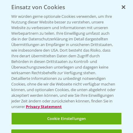
Einsatz von Cookies
KONTAKT
Wir würden gerne optionale Cookies verwenden, um Ihre
Nutzung dieser Website besser zu verstehen, unsere
Hilfe in Notfällen
Website zu verbessern und Informationen mit unseren
T.
+49 (0)214/30-20220
Werbepartnern zu teilen. Ihre Einwilligung umfasst auch
die in der Datenschutzerklärung im Detail dargestellten
Übermittlungen an Empfänger in unsicheren Drittstaaten,
wie insbesondere den USA. Dort besteht das Risiko, dass
Ihre derart übermittelten Daten dem Zugriff durch
Behörden in diesen Drittstaaten zu Kontroll- und
Überwachungszwecken unterliegen und dagegen keine
wirksamen Rechtsbehelfe zur Verfügung stehen.
Folgen Sie uns
Detaillierte Informationen zu unbedingt notwendigen
Cookies, ohne die wir die Webseite nicht verfügbar machen
können, und optionalen Cookies, die unten abgelehnt oder
akzeptiert werden können, und wie Sie Ihre Einwilligungen
jeder Zeit ändern oder zurückziehen können, finden Sie in
unserer
Privacy Statement
Cookie Einstellungen