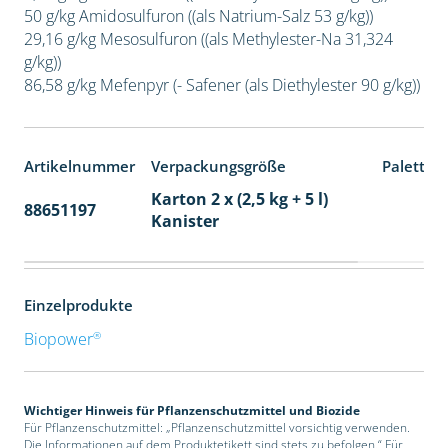
50 g/kg Amidosulfuron ((als Natrium-Salz 53 g/kg))
29,16 g/kg Mesosulfuron ((als Methylester-Na 31,324
g/kg))
86,58 g/kg Mefenpyr (- Safener (als Diethylester 90 g/kg))
Artikelnummer
Verpackungsgröße
Paletten
Karton 2 x (2,5 kg + 5 l)
88651197
32
Kanister
Einzelprodukte
®
Biopower
Wichtiger Hinweis für Pflanzenschutzmittel und Biozide
Für Pflanzenschutzmittel: „Pflanzenschutzmittel vorsichtig verwenden.
Die Informationen auf dem Produktetikett sind stets zu befolgen.“ Für