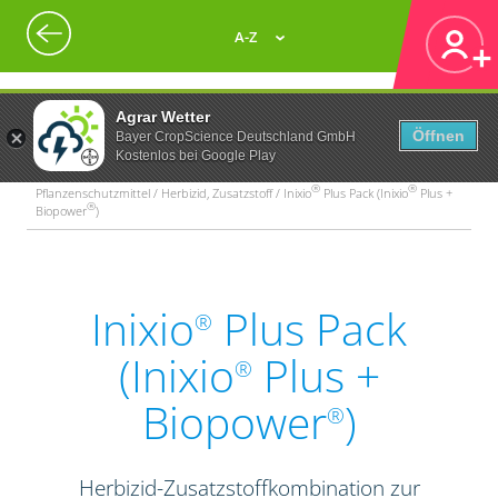
A-Z
Agrar Wetter
Öffnen
Bayer CropScience Deutschland GmbH
Kostenlos bei Google Play
®
®
Pflanzenschutzmittel / Herbizid, Zusatzstoff / Inixio
Plus Pack (Inixio
Plus +
®
Biopower
)
Inixio
Plus Pack
®
(Inixio
Plus +
®
Biopower
)
®
Herbizid-Zusatzstoffkombination zur