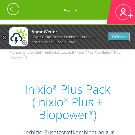
A-Z
Agrar Wetter
Öffnen
Bayer CropScience Deutschland GmbH
Kostenlos bei Google Play
®
®
Pflanzenschutzmittel / Herbizid, Zusatzstoff / Inixio
Plus Pack (Inixio
Plus +
®
Biopower
)
Inixio
Plus Pack
®
(Inixio
Plus +
®
Biopower
)
®
Herbizid-Zusatzstoffkombination zur