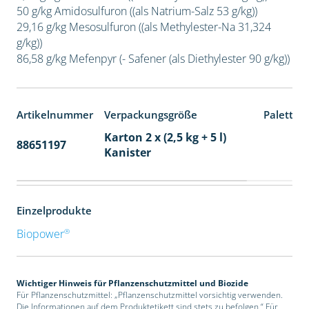
50 g/kg Amidosulfuron ((als Natrium-Salz 53 g/kg))
29,16 g/kg Mesosulfuron ((als Methylester-Na 31,324
g/kg))
86,58 g/kg Mefenpyr (- Safener (als Diethylester 90 g/kg))
Artikelnummer
Verpackungsgröße
Paletten
Karton 2 x (2,5 kg + 5 l)
88651197
32
Kanister
Einzelprodukte
®
Biopower
Wichtiger Hinweis für Pflanzenschutzmittel und Biozide
Für Pflanzenschutzmittel: „Pflanzenschutzmittel vorsichtig verwenden.
Die Informationen auf dem Produktetikett sind stets zu befolgen.“ Für