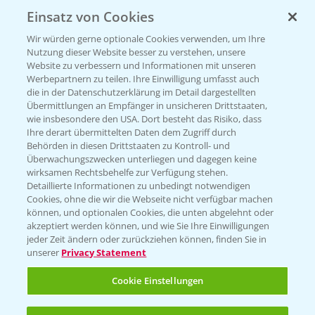
Einsatz von Cookies
KONTAKT
Wir würden gerne optionale Cookies verwenden, um Ihre
Nutzung dieser Website besser zu verstehen, unsere
Hilfe in Notfällen
Website zu verbessern und Informationen mit unseren
T.
+49 (0)214/30-20220
Werbepartnern zu teilen. Ihre Einwilligung umfasst auch
die in der Datenschutzerklärung im Detail dargestellten
Übermittlungen an Empfänger in unsicheren Drittstaaten,
wie insbesondere den USA. Dort besteht das Risiko, dass
Ihre derart übermittelten Daten dem Zugriff durch
Behörden in diesen Drittstaaten zu Kontroll- und
Überwachungszwecken unterliegen und dagegen keine
wirksamen Rechtsbehelfe zur Verfügung stehen.
Folgen Sie uns
Detaillierte Informationen zu unbedingt notwendigen
Cookies, ohne die wir die Webseite nicht verfügbar machen
können, und optionalen Cookies, die unten abgelehnt oder
akzeptiert werden können, und wie Sie Ihre Einwilligungen
jeder Zeit ändern oder zurückziehen können, finden Sie in
unserer
Privacy Statement
Cookie Einstellungen