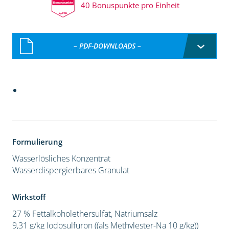
40 Bonuspunkte pro Einheit
– PDF-DOWNLOADS –
Formulierung
Wasserlösliches Konzentrat
Wasserdispergierbares Granulat
Wirkstoff
27 % Fettalkoholethersulfat, Natriumsalz
9,31 g/kg Iodosulfuron ((als Methylester-Na 10 g/kg))