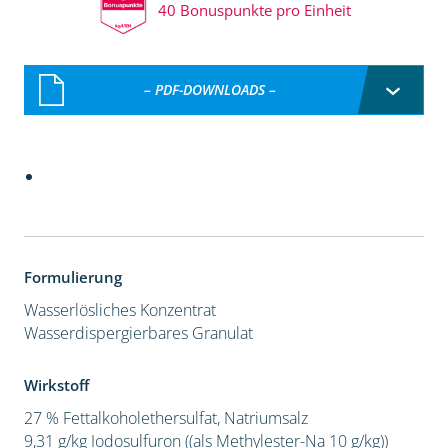
40 Bonuspunkte pro Einheit
– PDF-DOWNLOADS –
Formulierung
Wasserlösliches Konzentrat
Wasserdispergierbares Granulat
Wirkstoff
27 % Fettalkoholethersulfat, Natriumsalz
9,31 g/kg Iodosulfuron ((als Methylester-Na 10 g/kg))