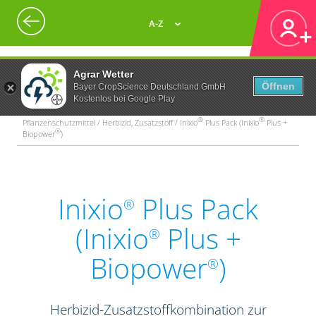
A-Z
Agrar Wetter
Öffnen
Bayer CropScience Deutschland GmbH
Kostenlos bei Google Play
®
®
Pflanzenschutzmittel / Herbizid, Zusatzstoff / Inixio
Plus Pack (Inixio
Plus +
®
Biopower
)
Inixio
Plus Pack
®
(Inixio
Plus +
®
Biopower
)
®
Herbizid-Zusatzstoffkombination zur