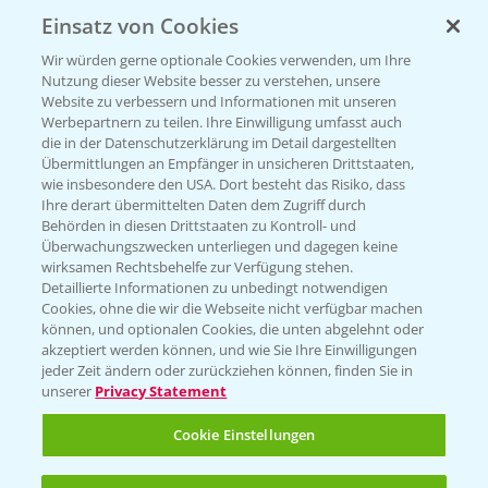
Einsatz von Cookies
KONTAKT
Wir würden gerne optionale Cookies verwenden, um Ihre
Nutzung dieser Website besser zu verstehen, unsere
Hilfe in Notfällen
Website zu verbessern und Informationen mit unseren
T.
+49 (0)214/30-20220
Werbepartnern zu teilen. Ihre Einwilligung umfasst auch
die in der Datenschutzerklärung im Detail dargestellten
Übermittlungen an Empfänger in unsicheren Drittstaaten,
wie insbesondere den USA. Dort besteht das Risiko, dass
Ihre derart übermittelten Daten dem Zugriff durch
Behörden in diesen Drittstaaten zu Kontroll- und
Überwachungszwecken unterliegen und dagegen keine
wirksamen Rechtsbehelfe zur Verfügung stehen.
Folgen Sie uns
Detaillierte Informationen zu unbedingt notwendigen
Cookies, ohne die wir die Webseite nicht verfügbar machen
können, und optionalen Cookies, die unten abgelehnt oder
akzeptiert werden können, und wie Sie Ihre Einwilligungen
jeder Zeit ändern oder zurückziehen können, finden Sie in
unserer
Privacy Statement
Cookie Einstellungen