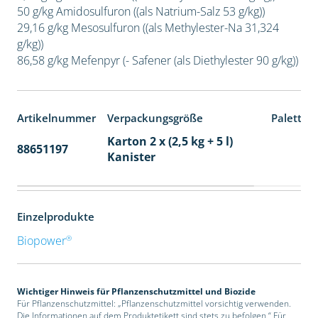
50 g/kg Amidosulfuron ((als Natrium-Salz 53 g/kg))
29,16 g/kg Mesosulfuron ((als Methylester-Na 31,324
g/kg))
86,58 g/kg Mefenpyr (- Safener (als Diethylester 90 g/kg))
Artikelnummer
Verpackungsgröße
Paletten
Karton 2 x (2,5 kg + 5 l)
88651197
32
Kanister
Einzelprodukte
®
Biopower
Wichtiger Hinweis für Pflanzenschutzmittel und Biozide
Für Pflanzenschutzmittel: „Pflanzenschutzmittel vorsichtig verwenden.
Die Informationen auf dem Produktetikett sind stets zu befolgen.“ Für