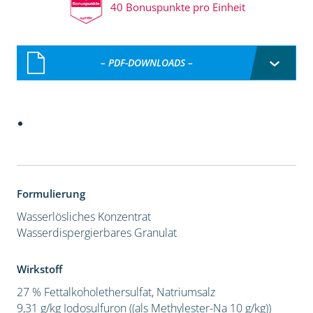
40 Bonuspunkte pro Einheit
– PDF-DOWNLOADS –
Formulierung
Wasserlösliches Konzentrat
Wasserdispergierbares Granulat
Wirkstoff
27 % Fettalkoholethersulfat, Natriumsalz
9,31 g/kg Iodosulfuron ((als Methylester-Na 10 g/kg))