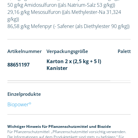
50 g/kg Amidosulfuron ((als Natrium-Salz 53 g/kg))
29,16 g/kg Mesosulfuron ((als Methylester-Na 31,324
g/kg))
86,58 g/kg Mefenpyr (- Safener (als Diethylester 90 g/kg))
Artikelnummer
Verpackungsgröße
Paletten
Karton 2 x (2,5 kg + 5 l)
88651197
32
Kanister
Einzelprodukte
®
Biopower
Wichtiger Hinweis für Pflanzenschutzmittel und Biozide
Für Pflanzenschutzmittel: „Pflanzenschutzmittel vorsichtig verwenden.
Die Informationen auf dem Produktetikett sind stets zu befolgen.“ Für