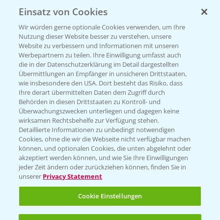
Einsatz von Cookies
KONTAKT
Wir würden gerne optionale Cookies verwenden, um Ihre
Nutzung dieser Website besser zu verstehen, unsere
Hilfe in Notfällen
Website zu verbessern und Informationen mit unseren
T.
+49 (0)214/30-20220
Werbepartnern zu teilen. Ihre Einwilligung umfasst auch
die in der Datenschutzerklärung im Detail dargestellten
Übermittlungen an Empfänger in unsicheren Drittstaaten,
wie insbesondere den USA. Dort besteht das Risiko, dass
Ihre derart übermittelten Daten dem Zugriff durch
Behörden in diesen Drittstaaten zu Kontroll- und
Überwachungszwecken unterliegen und dagegen keine
wirksamen Rechtsbehelfe zur Verfügung stehen.
Folgen Sie uns
Detaillierte Informationen zu unbedingt notwendigen
Cookies, ohne die wir die Webseite nicht verfügbar machen
können, und optionalen Cookies, die unten abgelehnt oder
akzeptiert werden können, und wie Sie Ihre Einwilligungen
jeder Zeit ändern oder zurückziehen können, finden Sie in
unserer
Privacy Statement
Cookie Einstellungen