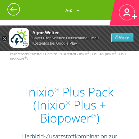
A-Z
Agrar Wetter
Öffnen
Bayer CropScience Deutschland GmbH
Kostenlos bei Google Play
®
®
Pflanzenschutzmittel / Herbizid, Zusatzstoff / Inixio
Plus Pack (Inixio
Plus +
®
Biopower
)
Inixio
Plus Pack
®
(Inixio
Plus +
®
Biopower
)
®
Herbizid-Zusatzstoffkombination zur