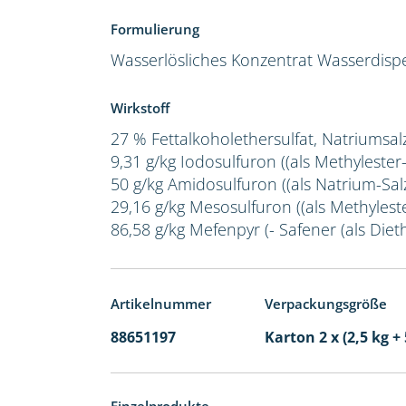
Formulierung
Wasserlösliches Konzentrat
Wasserdispe
Wirkstoff
27 % Fettalkoholethersulfat, Natriumsal
9,31 g/kg Iodosulfuron ((als Methylester
50 g/kg Amidosulfuron ((als Natrium-Salz
29,16 g/kg Mesosulfuron ((als Methylest
86,58 g/kg Mefenpyr (- Safener (als Dieth
Artikelnummer
Verpackungsgröße
88651197
Karton 2 x (2,5 kg + 
Einzelprodukte