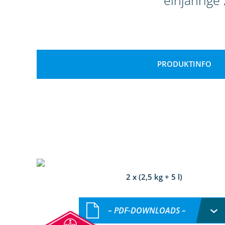
einjährige
PRODUKTINFO
2 x (2,5 kg + 5 l)
– PDF-DOWNLOADS –