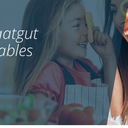
atgut
ables