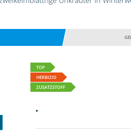
 zweikeimblättrige Unkräuter in Winter
GE
TOP
HERBIZID
ZUSATZSTOFF