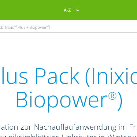
A-Z
®
®
k (Inixio
Plus + Biopower
)
lus Pack (Inixi
Biopower
)
®
nation zur Nachauflaufanwendung im F