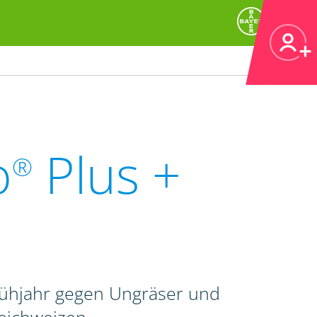
o
Plus +
®
rühjahr gegen Ungräser und