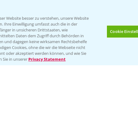
er Website besser zu verstehen, unsere Website
 Ihre Einwilligung umfasst auch die in der
nger in unsicheren Drittstaaten, wie
Cookie Einste
mittelten Daten dem Zugriff durch Behörden in
gen und dagegen keine wirksamen Rechtsbehelfe
digen Cookies, ohne die wir die Webseite nicht
Folgen Sie uns
nt oder akzeptiert werden können, und wie Sie
Bis zu 4 Produkte vergleichen:
(noch 4)
n Sie in unserer
Privacy Statement
Impressum
Gebrauchshinweise