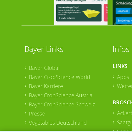
Bayer Links
Infos
LINKS
Bayer Global
Bayer CropScience World
Apps
Bayer Karriere
Wetter
Bayer CropScience Austria
BROSC
Bayer CropScience Schweiz
Acker
Presse
Saatg
Vegetables Deutschland
Sonde