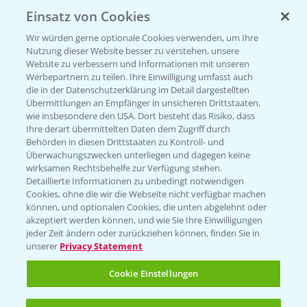
Einsatz von Cookies
KONTAKT
Wir würden gerne optionale Cookies verwenden, um Ihre
Nutzung dieser Website besser zu verstehen, unsere
Hilfe in Notfällen
Website zu verbessern und Informationen mit unseren
T.
+49 (0)214/30-20220
Werbepartnern zu teilen. Ihre Einwilligung umfasst auch
die in der Datenschutzerklärung im Detail dargestellten
Übermittlungen an Empfänger in unsicheren Drittstaaten,
wie insbesondere den USA. Dort besteht das Risiko, dass
Ihre derart übermittelten Daten dem Zugriff durch
Behörden in diesen Drittstaaten zu Kontroll- und
Überwachungszwecken unterliegen und dagegen keine
wirksamen Rechtsbehelfe zur Verfügung stehen.
Folgen Sie uns
Detaillierte Informationen zu unbedingt notwendigen
Cookies, ohne die wir die Webseite nicht verfügbar machen
können, und optionalen Cookies, die unten abgelehnt oder
akzeptiert werden können, und wie Sie Ihre Einwilligungen
jeder Zeit ändern oder zurückziehen können, finden Sie in
unserer
Privacy Statement
Cookie Einstellungen