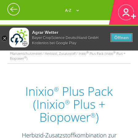
A-Z
Agrar Wetter
Öffnen
Bayer CropScience Deutschland GmbH
Kostenlos bei Google Play
®
®
Pflanzenschutzmittel / Herbizid, Zusatzstoff / Inixio
Plus Pack (Inixio
Plus +
®
Biopower
)
Inixio
Plus Pack
®
(Inixio
Plus +
®
Biopower
)
®
Herbizid-Zusatzstoffkombination zur