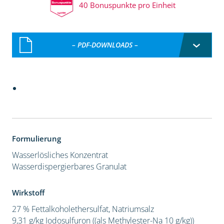
40 Bonuspunkte pro Einheit
– PDF-DOWNLOADS –
Formulierung
Wasserlösliches Konzentrat
Wasserdispergierbares Granulat
Wirkstoff
27 % Fettalkoholethersulfat, Natriumsalz
9,31 g/kg Iodosulfuron ((als Methylester-Na 10 g/kg))