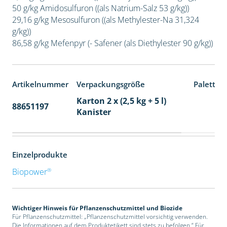
50 g/kg Amidosulfuron ((als Natrium-Salz 53 g/kg))
29,16 g/kg Mesosulfuron ((als Methylester-Na 31,324
g/kg))
86,58 g/kg Mefenpyr (- Safener (als Diethylester 90 g/kg))
Artikelnummer
Verpackungsgröße
Paletten
Karton 2 x (2,5 kg + 5 l)
88651197
32
Kanister
Einzelprodukte
®
Biopower
Wichtiger Hinweis für Pflanzenschutzmittel und Biozide
Für Pflanzenschutzmittel: „Pflanzenschutzmittel vorsichtig verwenden.
Die Informationen auf dem Produktetikett sind stets zu befolgen.“ Für