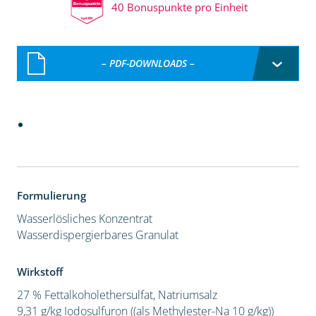
40 Bonuspunkte pro Einheit
– PDF-DOWNLOADS –
Formulierung
Wasserlösliches Konzentrat
Wasserdispergierbares Granulat
Wirkstoff
27 % Fettalkoholethersulfat, Natriumsalz
9,31 g/kg Iodosulfuron ((als Methylester-Na 10 g/kg))