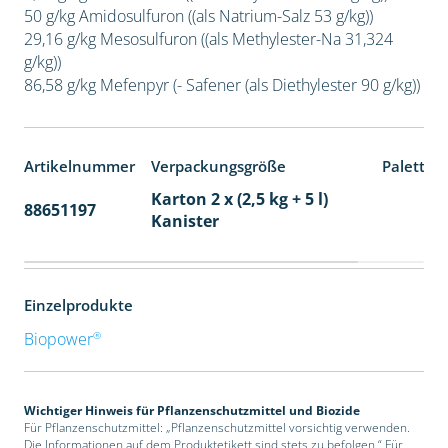
50 g/kg Amidosulfuron ((als Natrium-Salz 53 g/kg))
29,16 g/kg Mesosulfuron ((als Methylester-Na 31,324
g/kg))
86,58 g/kg Mefenpyr (- Safener (als Diethylester 90 g/kg))
Artikelnummer
Verpackungsgröße
Paletten
Karton 2 x (2,5 kg + 5 l)
88651197
32
Kanister
Einzelprodukte
®
Biopower
Wichtiger Hinweis für Pflanzenschutzmittel und Biozide
Für Pflanzenschutzmittel: „Pflanzenschutzmittel vorsichtig verwenden.
Die Informationen auf dem Produktetikett sind stets zu befolgen.“ Für