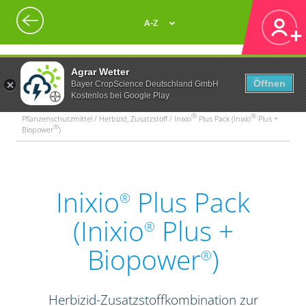
A-Z
Agrar Wetter
Öffnen
Bayer CropScience Deutschland GmbH
Kostenlos bei Google Play
®
®
Pflanzenschutzmittel / Herbizid, Zusatzstoff / Inixio
Plus Pack (Inixio
Plus +
®
Biopower
)
Inixio
Plus Pack
®
(Inixio
Plus +
®
Biopower
)
®
Herbizid-Zusatzstoffkombination zur