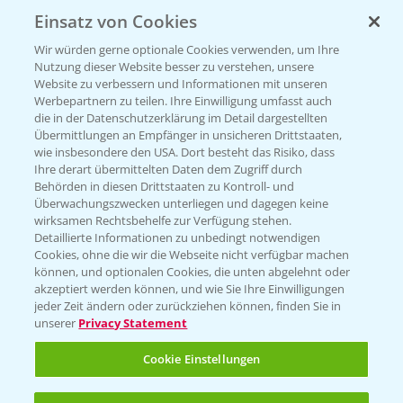
Einsatz von Cookies
KONTAKT
Wir würden gerne optionale Cookies verwenden, um Ihre
Nutzung dieser Website besser zu verstehen, unsere
Hilfe in Notfällen
Website zu verbessern und Informationen mit unseren
T.
+49 (0)214/30-20220
Werbepartnern zu teilen. Ihre Einwilligung umfasst auch
die in der Datenschutzerklärung im Detail dargestellten
Übermittlungen an Empfänger in unsicheren Drittstaaten,
wie insbesondere den USA. Dort besteht das Risiko, dass
Ihre derart übermittelten Daten dem Zugriff durch
Behörden in diesen Drittstaaten zu Kontroll- und
Überwachungszwecken unterliegen und dagegen keine
wirksamen Rechtsbehelfe zur Verfügung stehen.
Folgen Sie uns
Detaillierte Informationen zu unbedingt notwendigen
Cookies, ohne die wir die Webseite nicht verfügbar machen
können, und optionalen Cookies, die unten abgelehnt oder
akzeptiert werden können, und wie Sie Ihre Einwilligungen
jeder Zeit ändern oder zurückziehen können, finden Sie in
unserer
Privacy Statement
Cookie Einstellungen