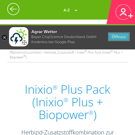
A-Z
Agrar Wetter
Öffnen
Bayer CropScience Deutschland GmbH
Kostenlos bei Google Play
®
®
Pflanzenschutzmittel / Herbizid, Zusatzstoff / Inixio
Plus Pack (Inixio
Plus +
®
Biopower
)
Inixio
Plus Pack
®
(Inixio
Plus +
®
Biopower
)
®
Herbizid-Zusatzstoffkombination zur