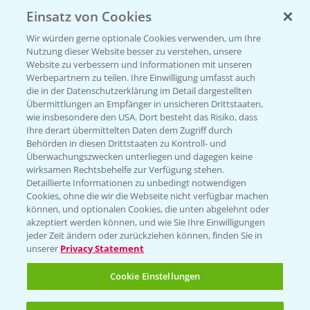
Einsatz von Cookies
KONTAKT
Wir würden gerne optionale Cookies verwenden, um Ihre
Nutzung dieser Website besser zu verstehen, unsere
Hilfe in Notfällen
Website zu verbessern und Informationen mit unseren
T.
+49 (0)214/30-20220
Werbepartnern zu teilen. Ihre Einwilligung umfasst auch
die in der Datenschutzerklärung im Detail dargestellten
Übermittlungen an Empfänger in unsicheren Drittstaaten,
wie insbesondere den USA. Dort besteht das Risiko, dass
Ihre derart übermittelten Daten dem Zugriff durch
Behörden in diesen Drittstaaten zu Kontroll- und
Überwachungszwecken unterliegen und dagegen keine
wirksamen Rechtsbehelfe zur Verfügung stehen.
Folgen Sie uns
Detaillierte Informationen zu unbedingt notwendigen
Cookies, ohne die wir die Webseite nicht verfügbar machen
können, und optionalen Cookies, die unten abgelehnt oder
akzeptiert werden können, und wie Sie Ihre Einwilligungen
jeder Zeit ändern oder zurückziehen können, finden Sie in
unserer
Privacy Statement
Cookie Einstellungen