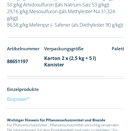
50 g/kg Amidosulfuron ((als Natrium-Salz 53 g/kg))
29,16 g/kg Mesosulfuron ((als Methylester-Na 31,324
g/kg))
86,58 g/kg Mefenpyr (- Safener (als Diethylester 90 g/kg))
Artikelnummer
Verpackungsgröße
Paletten
Karton 2 x (2,5 kg + 5 l)
88651197
32
Kanister
Einzelprodukte
®
Biopower
Wichtiger Hinweis für Pflanzenschutzmittel und Biozide
Für Pflanzenschutzmittel: „Pflanzenschutzmittel vorsichtig verwenden.
Die Informationen auf dem Produktetikett sind stets zu befolgen.“ Für