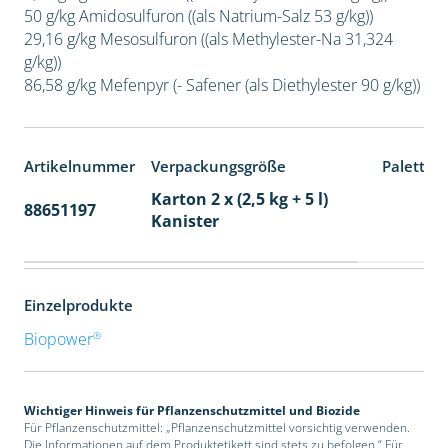
50 g/kg Amidosulfuron ((als Natrium-Salz 53 g/kg))
29,16 g/kg Mesosulfuron ((als Methylester-Na 31,324
g/kg))
86,58 g/kg Mefenpyr (- Safener (als Diethylester 90 g/kg))
Artikelnummer
Verpackungsgröße
Paletten
Karton 2 x (2,5 kg + 5 l)
88651197
32
Kanister
Einzelprodukte
®
Biopower
Wichtiger Hinweis für Pflanzenschutzmittel und Biozide
Für Pflanzenschutzmittel: „Pflanzenschutzmittel vorsichtig verwenden.
Die Informationen auf dem Produktetikett sind stets zu befolgen.“ Für