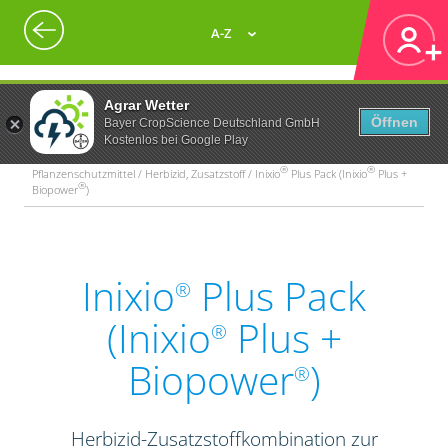
A-Z
Agrar Wetter
Öffnen
Bayer CropScience Deutschland GmbH
Kostenlos bei Google Play
®
®
Pflanzenschutzmittel / Herbizid, Zusatzstoff / Inixio
Plus Pack (Inixio
Plus +
®
Biopower
)
Inixio
Plus Pack
®
(Inixio
Plus +
®
Biopower
)
®
Herbizid-Zusatzstoffkombination zur