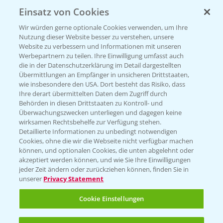
Einsatz von Cookies
KONTAKT
Wir würden gerne optionale Cookies verwenden, um Ihre
Nutzung dieser Website besser zu verstehen, unsere
Hilfe in Notfällen
Website zu verbessern und Informationen mit unseren
T.
+49 (0)214/30-20220
Werbepartnern zu teilen. Ihre Einwilligung umfasst auch
die in der Datenschutzerklärung im Detail dargestellten
Übermittlungen an Empfänger in unsicheren Drittstaaten,
wie insbesondere den USA. Dort besteht das Risiko, dass
Ihre derart übermittelten Daten dem Zugriff durch
Behörden in diesen Drittstaaten zu Kontroll- und
Überwachungszwecken unterliegen und dagegen keine
wirksamen Rechtsbehelfe zur Verfügung stehen.
Folgen Sie uns
Detaillierte Informationen zu unbedingt notwendigen
Cookies, ohne die wir die Webseite nicht verfügbar machen
können, und optionalen Cookies, die unten abgelehnt oder
akzeptiert werden können, und wie Sie Ihre Einwilligungen
jeder Zeit ändern oder zurückziehen können, finden Sie in
unserer
Privacy Statement
Cookie Einstellungen