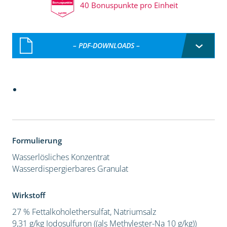
40 Bonuspunkte pro Einheit
– PDF-DOWNLOADS –
Formulierung
Wasserlösliches Konzentrat
Wasserdispergierbares Granulat
Wirkstoff
27 % Fettalkoholethersulfat, Natriumsalz
9,31 g/kg Iodosulfuron ((als Methylester-Na 10 g/kg))