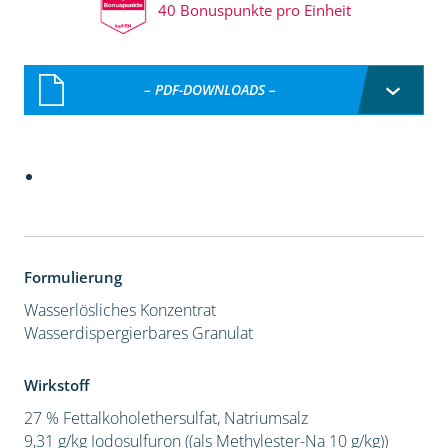
40 Bonuspunkte pro Einheit
– PDF-DOWNLOADS –
Formulierung
Wasserlösliches Konzentrat
Wasserdispergierbares Granulat
Wirkstoff
27 % Fettalkoholethersulfat, Natriumsalz
9,31 g/kg Iodosulfuron ((als Methylester-Na 10 g/kg))