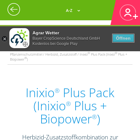
A-Z
Agrar Wetter
Öffnen
Bayer CropScience Deutschland GmbH
Kostenlos bei Google Play
®
®
Pflanzenschutzmittel / Herbizid, Zusatzstoff / Inixio
Plus Pack (Inixio
Plus +
®
Biopower
)
Inixio
Plus Pack
®
(Inixio
Plus +
®
Biopower
)
®
Herbizid-Zusatzstoffkombination zur