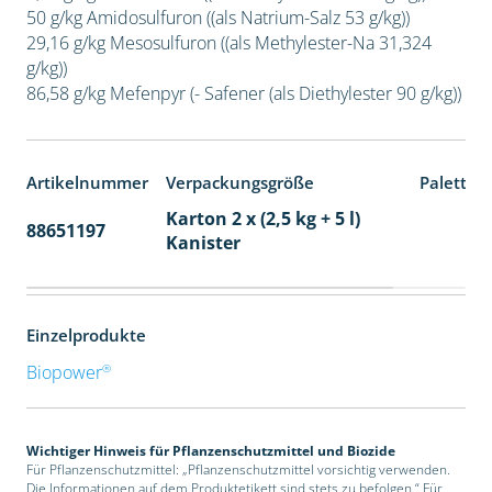
50 g/kg Amidosulfuron ((als Natrium-Salz 53 g/kg))
29,16 g/kg Mesosulfuron ((als Methylester-Na 31,324
g/kg))
86,58 g/kg Mefenpyr (- Safener (als Diethylester 90 g/kg))
Artikelnummer
Verpackungsgröße
Paletten
Karton 2 x (2,5 kg + 5 l)
88651197
32
Kanister
Einzelprodukte
®
Biopower
Wichtiger Hinweis für Pflanzenschutzmittel und Biozide
Für Pflanzenschutzmittel: „Pflanzenschutzmittel vorsichtig verwenden.
Die Informationen auf dem Produktetikett sind stets zu befolgen.“ Für