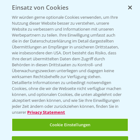
Einsatz von Cookies
KONTAKT
Wir würden gerne optionale Cookies verwenden, um Ihre
Nutzung dieser Website besser zu verstehen, unsere
Hilfe in Notfällen
Website zu verbessern und Informationen mit unseren
T.
+49 (0)214/30-20220
Werbepartnern zu teilen. Ihre Einwilligung umfasst auch
die in der Datenschutzerklärung im Detail dargestellten
Übermittlungen an Empfänger in unsicheren Drittstaaten,
wie insbesondere den USA. Dort besteht das Risiko, dass
Ihre derart übermittelten Daten dem Zugriff durch
Behörden in diesen Drittstaaten zu Kontroll- und
Überwachungszwecken unterliegen und dagegen keine
wirksamen Rechtsbehelfe zur Verfügung stehen.
Folgen Sie uns
Detaillierte Informationen zu unbedingt notwendigen
Cookies, ohne die wir die Webseite nicht verfügbar machen
können, und optionalen Cookies, die unten abgelehnt oder
akzeptiert werden können, und wie Sie Ihre Einwilligungen
jeder Zeit ändern oder zurückziehen können, finden Sie in
unserer
Privacy Statement
Cookie Einstellungen