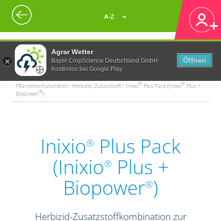
A-Z
Agrar Wetter
Öffnen
Bayer CropScience Deutschland GmbH
Kostenlos bei Google Play
®
®
Pflanzenschutzmittel / Herbizid, Zusatzstoff / Inixio
Plus Pack (Inixio
Plus +
®
Biopower
)
Inixio
Plus Pack
®
(Inixio
Plus +
®
Biopower
)
®
Herbizid-Zusatzstoffkombination zur