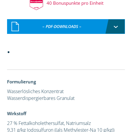
40 Bonuspunkte pro Einheit
– PDF-DOWNLOADS –
Formulierung
Wasserlösliches Konzentrat
Wasserdispergierbares Granulat
Wirkstoff
27 % Fettalkoholethersulfat, Natriumsalz
9,31 g/kg Iodosulfuron ((als Methylester-Na 10 g/kg))