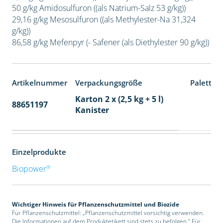
50 g/kg Amidosulfuron ((als Natrium-Salz 53 g/kg))
29,16 g/kg Mesosulfuron ((als Methylester-Na 31,324
g/kg))
86,58 g/kg Mefenpyr (- Safener (als Diethylester 90 g/kg))
Artikelnummer
Verpackungsgröße
Paletten
Karton 2 x (2,5 kg + 5 l)
88651197
32
Kanister
Einzelprodukte
®
Biopower
Wichtiger Hinweis für Pflanzenschutzmittel und Biozide
Für Pflanzenschutzmittel: „Pflanzenschutzmittel vorsichtig verwenden.
Die Informationen auf dem Produktetikett sind stets zu befolgen.“ Für