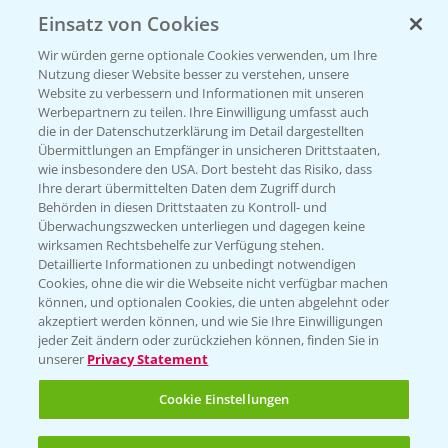
Einsatz von Cookies
KONTAKT
Wir würden gerne optionale Cookies verwenden, um Ihre
Nutzung dieser Website besser zu verstehen, unsere
Hilfe in Notfällen
Website zu verbessern und Informationen mit unseren
T.
+49 (0)214/30-20220
Werbepartnern zu teilen. Ihre Einwilligung umfasst auch
die in der Datenschutzerklärung im Detail dargestellten
Übermittlungen an Empfänger in unsicheren Drittstaaten,
wie insbesondere den USA. Dort besteht das Risiko, dass
Ihre derart übermittelten Daten dem Zugriff durch
Behörden in diesen Drittstaaten zu Kontroll- und
Überwachungszwecken unterliegen und dagegen keine
wirksamen Rechtsbehelfe zur Verfügung stehen.
Folgen Sie uns
Detaillierte Informationen zu unbedingt notwendigen
Cookies, ohne die wir die Webseite nicht verfügbar machen
können, und optionalen Cookies, die unten abgelehnt oder
akzeptiert werden können, und wie Sie Ihre Einwilligungen
jeder Zeit ändern oder zurückziehen können, finden Sie in
unserer
Privacy Statement
Cookie Einstellungen