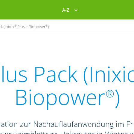
A-Z
®
®
k (Inixio
Plus + Biopower
)
lus Pack (Inixi
Biopower
)
®
nation zur Nachauflaufanwendung im F