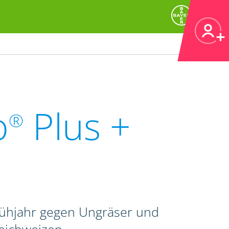
o
Plus +
®
rühjahr gegen Ungräser und