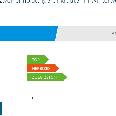
 zweikeimblättrige Unkräuter in Winter
GE
TOP
HERBIZID
ZUSATZSTOFF