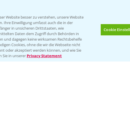
er Website besser zu verstehen, unsere Website
 Ihre Einwilligung umfasst auch die in der
nger in unsicheren Drittstaaten, wie
Cookie Einste
mittelten Daten dem Zugriff durch Behörden in
gen und dagegen keine wirksamen Rechtsbehelfe
digen Cookies, ohne die wir die Webseite nicht
Folgen Sie uns
nt oder akzeptiert werden können, und wie Sie
Bis zu 4 Produkte vergleichen:
(noch 4)
n Sie in unserer
Privacy Statement
Impressum
Gebrauchshinweise