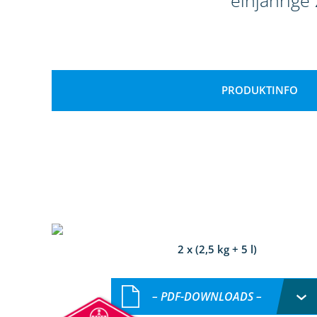
einjährige
PRODUKTINFO
2 x (2,5 kg + 5 l)
– PDF-DOWNLOADS –