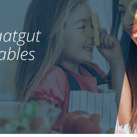
atgut
ables