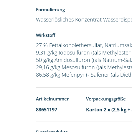
Formulierung
Wasserlösliches Konzentrat
Wasserdispe
Wirkstoff
27 % Fettalkoholethersulfat, Natriumsal
9,31 g/kg Iodosulfuron ((als Methylester
50 g/kg Amidosulfuron ((als Natrium-Salz
29,16 g/kg Mesosulfuron ((als Methylest
86,58 g/kg Mefenpyr (- Safener (als Dieth
Artikelnummer
Verpackungsgröße
88651197
Karton 2 x (2,5 kg + 
Einzelprodukte