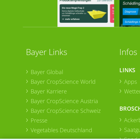
Bayer Links
Infos
LINKS
Bayer Global
Bayer CropScience World
Apps
Bayer Karriere
Wetter
Bayer CropScience Austria
BROSC
Bayer CropScience Schweiz
Acker
Presse
Saatg
Vegetables Deutschland
Sonde