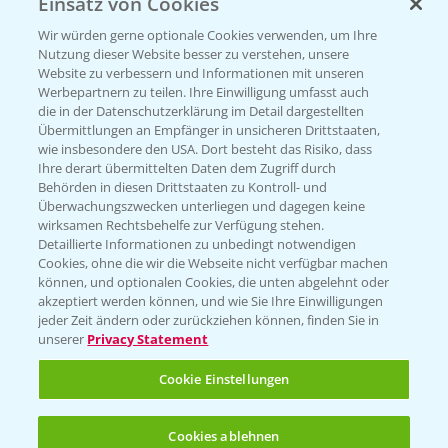
Einsatz von Cookies
KONTAKT
Wir würden gerne optionale Cookies verwenden, um Ihre
Nutzung dieser Website besser zu verstehen, unsere
Hilfe in Notfällen
Website zu verbessern und Informationen mit unseren
Werbepartnern zu teilen. Ihre Einwilligung umfasst auch
T.
+49 (0)214/30-20220
die in der Datenschutzerklärung im Detail dargestellten
Übermittlungen an Empfänger in unsicheren Drittstaaten,
wie insbesondere den USA. Dort besteht das Risiko, dass
Ihre derart übermittelten Daten dem Zugriff durch
Behörden in diesen Drittstaaten zu Kontroll- und
Überwachungszwecken unterliegen und dagegen keine
wirksamen Rechtsbehelfe zur Verfügung stehen.
Folgen Sie uns
Detaillierte Informationen zu unbedingt notwendigen
Cookies, ohne die wir die Webseite nicht verfügbar machen
können, und optionalen Cookies, die unten abgelehnt oder
akzeptiert werden können, und wie Sie Ihre Einwilligungen
jeder Zeit ändern oder zurückziehen können, finden Sie in
unserer
Privacy Statement
Cookie Einstellungen
Allgemeine Nutzungsbedingungen
Datenschutzerklärung
Cookies ablehnen