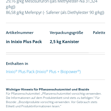
29,16 g/kg Mesosulfuron ((als Methylester-Na 31,324
g/kg))
86,58 g/kg Mefenpyr (- Safener (als Diethylester 90 g/kg))
Artikelnummer
Verpackungsgröße
Palettene
in Inixio Plus Pack
2,5 kg Kanister
Enthalten in
®
®
®
Inixio
Plus Pack (Inixio
Plus + Biopower
)
Wichtiger Hinweis für Pflanzenschutzmittel und Biozide
Für Pflanzenschutzmittel: „Pflanzenschutzmittel vorsichtig verwenden.
Die Informationen auf dem Produktetikett sind stets zu befolgen.“ Für
Biozide: „Biozidprodukte vorsichtig verwenden. Vor Gebrauch stets
Etikett und Produktinformationen lesen.“