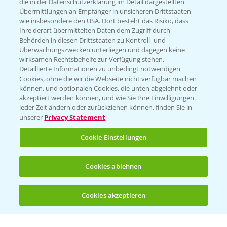
die in der Datenschutzerklärung im Detail dargestellten
Übermittlungen an Empfänger in unsicheren Drittstaaten,
Hilfe in Notfällen
wie insbesondere den USA. Dort besteht das Risiko, dass
Ihre derart übermittelten Daten dem Zugriff durch
T.
+49 (0)214/30-20220
Behörden in diesen Drittstaaten zu Kontroll- und
Überwachungszwecken unterliegen und dagegen keine
wirksamen Rechtsbehelfe zur Verfügung stehen.
Detaillierte Informationen zu unbedingt notwendigen
Cookies, ohne die wir die Webseite nicht verfügbar machen
können, und optionalen Cookies, die unten abgelehnt oder
akzeptiert werden können, und wie Sie Ihre Einwilligungen
jeder Zeit ändern oder zurückziehen können, finden Sie in
Folgen Sie uns
unserer
Privacy Statement
Cookie Einstellungen
Cookies ablehnen
Cookies akzeptieren
Öffnen
Bis zu 4 Produkte vergleichen:
(noch 4)
Allgemeine Nutzungsbedingungen
Datenschutzerklärung
Impressum
Gebrauchshinweise