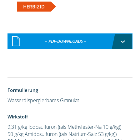
HERBIZID
– PDF-DOWNLOADS –
Formulierung
Wasserdispergierbares Granulat
Wirkstoff
9,31 g/kg Iodosulfuron ((als Methylester-Na 10 g/kg))
50 g/kg Amidosulfuron ((als Natrium-Salz 53 g/kg))