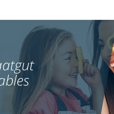
atgut
ables