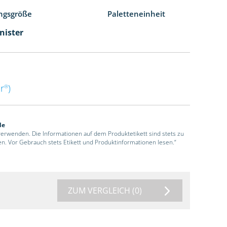
ngsgröße
Paletteneinheit
nister
r
)
®
de
 verwenden. Die Informationen auf dem Produktetikett sind stets zu
en. Vor Gebrauch stets Etikett und Produktinformationen lesen.“
ZUM VERGLEICH
(0)