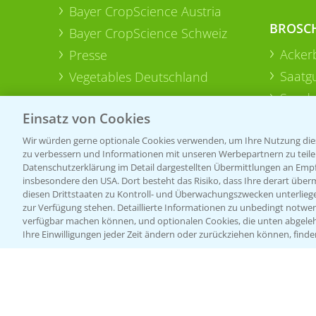
Bayer CropScience Austria
BROSC
Bayer CropScience Schweiz
Acker
Presse
Saatg
Vegetables Deutschland
Sonde
Einsatz von Cookies
Wir würden gerne optionale Cookies verwenden, um Ihre Nutzung dies
zu verbessern und Informationen mit unseren Werbepartnern zu teilen.
Datenschutzerklärung im Detail dargestellten Übermittlungen an Empfä
insbesondere den USA. Dort besteht das Risiko, dass Ihre derart über
diesen Drittstaaten zu Kontroll- und Überwachungszwecken unterlie
zur Verfügung stehen. Detaillierte Informationen zu unbedingt notwen
verfügbar machen können, und optionalen Cookies, die unten abgeleh
Ihre Einwilligungen jeder Zeit ändern oder zurückziehen können, finde