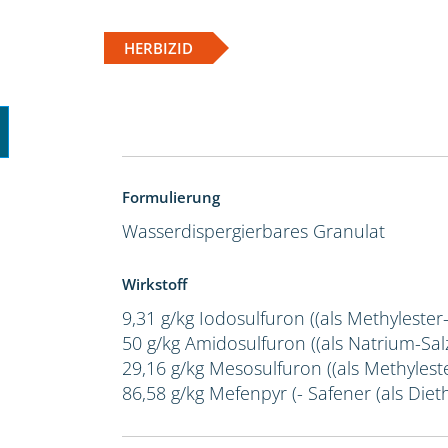
HERBIZID
Formulierung
Wasserdispergierbares Granulat
Wirkstoff
9,31 g/kg Iodosulfuron ((als Methylester
50 g/kg Amidosulfuron ((als Natrium-Salz
29,16 g/kg Mesosulfuron ((als Methylest
86,58 g/kg Mefenpyr (- Safener (als Dieth