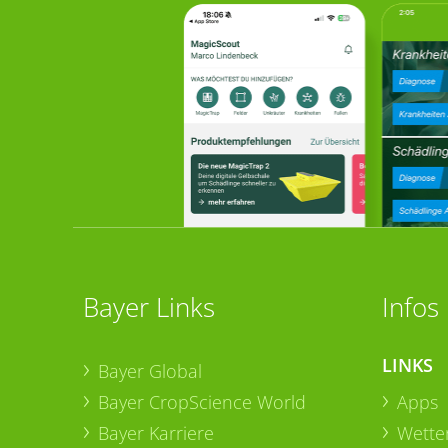
Bayer Links
Infos
LINKS
Bayer Global
Bayer CropScience World
Apps
Bayer Karriere
Wetter