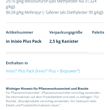
29,16 g/kg Mesosulfuron ((als Methylester-Na 31,324
g/kg))
86,58 g/kg Mefenpyr (- Safener (als Diethylester 90 g/kg))
Artikelnummer
Verpackungsgröße
Palettene
in Inixio Plus Pack
2,5 kg Kanister
Enthalten in
®
®
®
Inixio
Plus Pack (Inixio
Plus + Biopower
)
Wichtiger Hinweis für Pflanzenschutzmittel und Biozide
Für Pflanzenschutzmittel: „Pflanzenschutzmittel vorsichtig verwenden.
Die Informationen auf dem Produktetikett sind stets zu befolgen.“ Für
Biozide: „Biozidprodukte vorsichtig verwenden. Vor Gebrauch stets
Etikett und Produktinformationen lesen.“