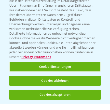
die in der Datenschutzerklärung im Detail dargestellten
Übermittlungen an Empfänger in unsicheren Drittstaaten,
Hilfe in Notfällen
wie insbesondere den USA. Dort besteht das Risiko, dass
Ihre derart übermittelten Daten dem Zugriff durch
T.
+49 (0)214/30-20220
Behörden in diesen Drittstaaten zu Kontroll- und
Überwachungszwecken unterliegen und dagegen keine
wirksamen Rechtsbehelfe zur Verfügung stehen.
Detaillierte Informationen zu unbedingt notwendigen
Cookies, ohne die wir die Webseite nicht verfügbar machen
können, und optionalen Cookies, die unten abgelehnt oder
akzeptiert werden können, und wie Sie Ihre Einwilligungen
jeder Zeit ändern oder zurückziehen können, finden Sie in
Folgen Sie uns
unserer
Privacy Statement
Cookie Einstellungen
Cookies ablehnen
Cookies akzeptieren
Öffnen
Bis zu 4 Produkte vergleichen:
(noch 4)
Allgemeine Nutzungsbedingungen
Datenschutzerklärung
Impressum
Gebrauchshinweise