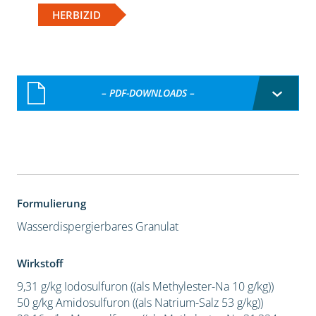
HERBIZID
– PDF-DOWNLOADS –
Formulierung
Wasserdispergierbares Granulat
Wirkstoff
9,31 g/kg Iodosulfuron ((als Methylester-Na 10 g/kg))
50 g/kg Amidosulfuron ((als Natrium-Salz 53 g/kg))