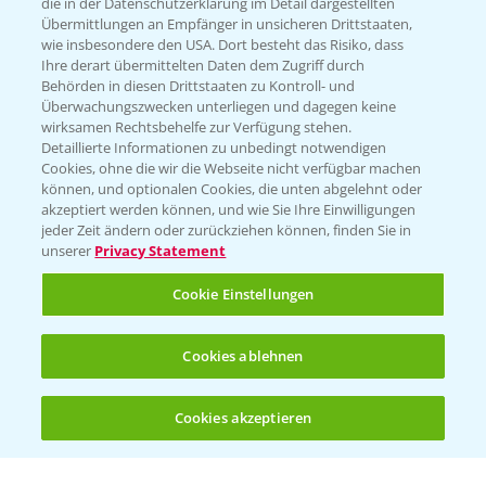
die in der Datenschutzerklärung im Detail dargestellten
Übermittlungen an Empfänger in unsicheren Drittstaaten,
Hilfe in Notfällen
wie insbesondere den USA. Dort besteht das Risiko, dass
Ihre derart übermittelten Daten dem Zugriff durch
T.
+49 (0)214/30-20220
Behörden in diesen Drittstaaten zu Kontroll- und
Überwachungszwecken unterliegen und dagegen keine
wirksamen Rechtsbehelfe zur Verfügung stehen.
Detaillierte Informationen zu unbedingt notwendigen
Cookies, ohne die wir die Webseite nicht verfügbar machen
können, und optionalen Cookies, die unten abgelehnt oder
akzeptiert werden können, und wie Sie Ihre Einwilligungen
jeder Zeit ändern oder zurückziehen können, finden Sie in
Folgen Sie uns
unserer
Privacy Statement
Cookie Einstellungen
Cookies ablehnen
Cookies akzeptieren
Öffnen
Bis zu 4 Produkte vergleichen:
(noch 4)
Allgemeine Nutzungsbedingungen
Datenschutzerklärung
Impressum
Gebrauchshinweise