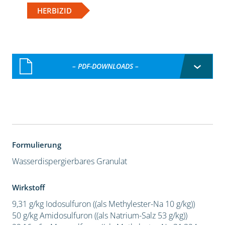
HERBIZID
– PDF-DOWNLOADS –
Formulierung
Wasserdispergierbares Granulat
Wirkstoff
9,31 g/kg Iodosulfuron ((als Methylester-Na 10 g/kg))
50 g/kg Amidosulfuron ((als Natrium-Salz 53 g/kg))