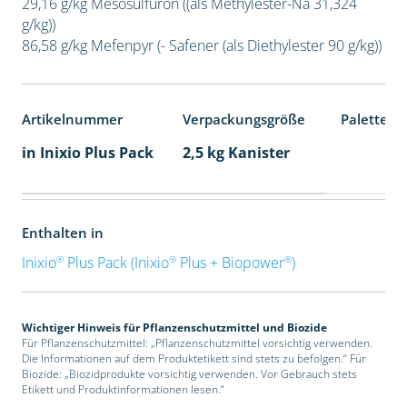
29,16 g/kg Mesosulfuron ((als Methylester-Na 31,324
g/kg))
86,58 g/kg Mefenpyr (- Safener (als Diethylester 90 g/kg))
Artikelnummer
Verpackungsgröße
Palettene
in Inixio Plus Pack
2,5 kg Kanister
Enthalten in
®
®
®
Inixio
Plus Pack (Inixio
Plus + Biopower
)
Wichtiger Hinweis für Pflanzenschutzmittel und Biozide
Für Pflanzenschutzmittel: „Pflanzenschutzmittel vorsichtig verwenden.
Die Informationen auf dem Produktetikett sind stets zu befolgen.“ Für
Biozide: „Biozidprodukte vorsichtig verwenden. Vor Gebrauch stets
Etikett und Produktinformationen lesen.“