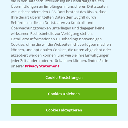
die in der Datenschutzerklärung im Detail dargestellten
Übermittlungen an Empfänger in unsicheren Drittstaaten,
Hilfe in Notfällen
wie insbesondere den USA. Dort besteht das Risiko, dass
Ihre derart übermittelten Daten dem Zugriff durch
T.
+49 (0)214/30-20220
Behörden in diesen Drittstaaten zu Kontroll- und
Überwachungszwecken unterliegen und dagegen keine
wirksamen Rechtsbehelfe zur Verfügung stehen.
Detaillierte Informationen zu unbedingt notwendigen
Cookies, ohne die wir die Webseite nicht verfügbar machen
können, und optionalen Cookies, die unten abgelehnt oder
akzeptiert werden können, und wie Sie Ihre Einwilligungen
jeder Zeit ändern oder zurückziehen können, finden Sie in
Folgen Sie uns
unserer
Privacy Statement
Cookie Einstellungen
Cookies ablehnen
Cookies akzeptieren
Öffnen
Bis zu 4 Produkte vergleichen:
(noch 4)
Allgemeine Nutzungsbedingungen
Datenschutzerklärung
Impressum
Gebrauchshinweise