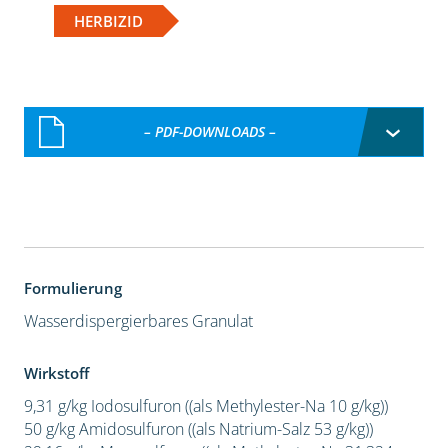
HERBIZID
– PDF-DOWNLOADS –
Formulierung
Wasserdispergierbares Granulat
Wirkstoff
9,31 g/kg Iodosulfuron ((als Methylester-Na 10 g/kg))
50 g/kg Amidosulfuron ((als Natrium-Salz 53 g/kg))