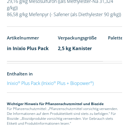
29,16 g/kg Mesosulfuron ((als Methylester-Na 31,324
g/kg))
86,58 g/kg Mefenpyr (- Safener (als Diethylester 90 g/kg))
Artikelnummer
Verpackungsgröße
Palettene
in Inixio Plus Pack
2,5 kg Kanister
Enthalten in
®
®
®
Inixio
Plus Pack (Inixio
Plus + Biopower
)
Wichtiger Hinweis für Pflanzenschutzmittel und Biozide
Für Pflanzenschutzmittel: „Pflanzenschutzmittel vorsichtig verwenden.
Die Informationen auf dem Produktetikett sind stets zu befolgen.“ Für
Biozide: „Biozidprodukte vorsichtig verwenden. Vor Gebrauch stets
Etikett und Produktinformationen lesen.“