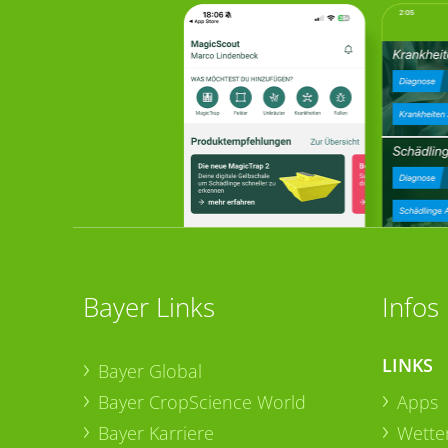
Bayer Links
Infos
LINKS
Bayer Global
Bayer CropScience World
Apps
Bayer Karriere
Wetter