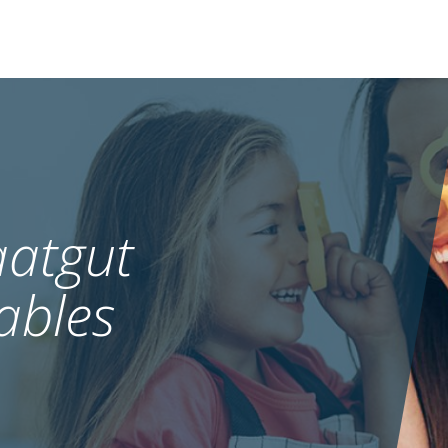
atgut
ables