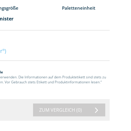
ngsgröße
Paletteneinheit
nister
r
)
®
de
 verwenden. Die Informationen auf dem Produktetikett sind stets zu
en. Vor Gebrauch stets Etikett und Produktinformationen lesen.“
ZUM VERGLEICH
(0)