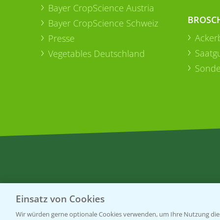
Bayer CropScience Austria
BROSC
Bayer CropScience Schweiz
Acker
Presse
Saatg
Vegetables Deutschland
Sonde
Einsatz von Cookies
Wir würden gerne optionale Cookies verwenden, um Ihre Nutzung dies