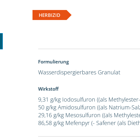
HERBIZID
Formulierung
Wasserdispergierbares Granulat
Wirkstoff
9,31 g/kg Iodosulfuron ((als Methylester
50 g/kg Amidosulfuron ((als Natrium-Salz
29,16 g/kg Mesosulfuron ((als Methylest
86,58 g/kg Mefenpyr (- Safener (als Dieth