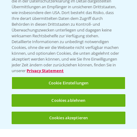
die in der Datenschutzerklärung im Detail dargestellten
Übermittlungen an Empfänger in unsicheren Drittstaaten,
Hilfe in Notfällen
wie insbesondere den USA. Dort besteht das Risiko, dass
Ihre derart übermittelten Daten dem Zugriff durch
T.
+49 (0)214/30-20220
Behörden in diesen Drittstaaten zu Kontroll- und
Überwachungszwecken unterliegen und dagegen keine
wirksamen Rechtsbehelfe zur Verfügung stehen.
Detaillierte Informationen zu unbedingt notwendigen
Cookies, ohne die wir die Webseite nicht verfügbar machen
können, und optionalen Cookies, die unten abgelehnt oder
akzeptiert werden können, und wie Sie Ihre Einwilligungen
jeder Zeit ändern oder zurückziehen können, finden Sie in
Folgen Sie uns
unserer
Privacy Statement
Cookie Einstellungen
Cookies ablehnen
Cookies akzeptieren
Öffnen
Bis zu 4 Produkte vergleichen:
(noch 4)
Allgemeine Nutzungsbedingungen
Datenschutzerklärung
Impressum
Gebrauchshinweise