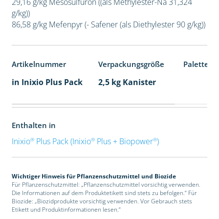
29,16 g/kg Mesosulfuron ((als Methylester-Na 31,324
g/kg))
86,58 g/kg Mefenpyr (- Safener (als Diethylester 90 g/kg))
Artikelnummer
Verpackungsgröße
Palettene
in Inixio Plus Pack
2,5 kg Kanister
Enthalten in
®
®
®
Inixio
Plus Pack (Inixio
Plus + Biopower
)
Wichtiger Hinweis für Pflanzenschutzmittel und Biozide
Für Pflanzenschutzmittel: „Pflanzenschutzmittel vorsichtig verwenden.
Die Informationen auf dem Produktetikett sind stets zu befolgen.“ Für
Biozide: „Biozidprodukte vorsichtig verwenden. Vor Gebrauch stets
Etikett und Produktinformationen lesen.“