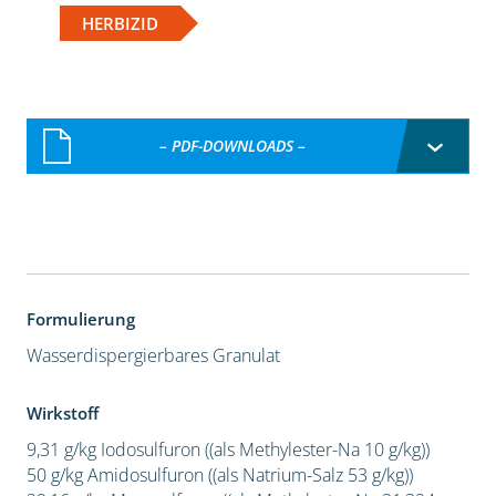
HERBIZID
– PDF-DOWNLOADS –
Formulierung
Wasserdispergierbares Granulat
Wirkstoff
9,31 g/kg Iodosulfuron ((als Methylester-Na 10 g/kg))
50 g/kg Amidosulfuron ((als Natrium-Salz 53 g/kg))