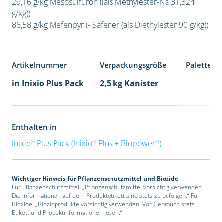
29,16 g/kg Mesosulfuron ((als Methylester-Na 31,324
g/kg))
86,58 g/kg Mefenpyr (- Safener (als Diethylester 90 g/kg))
Artikelnummer
Verpackungsgröße
Palettene
in Inixio Plus Pack
2,5 kg Kanister
Enthalten in
®
®
®
Inixio
Plus Pack (Inixio
Plus + Biopower
)
Wichtiger Hinweis für Pflanzenschutzmittel und Biozide
Für Pflanzenschutzmittel: „Pflanzenschutzmittel vorsichtig verwenden.
Die Informationen auf dem Produktetikett sind stets zu befolgen.“ Für
Biozide: „Biozidprodukte vorsichtig verwenden. Vor Gebrauch stets
Etikett und Produktinformationen lesen.“