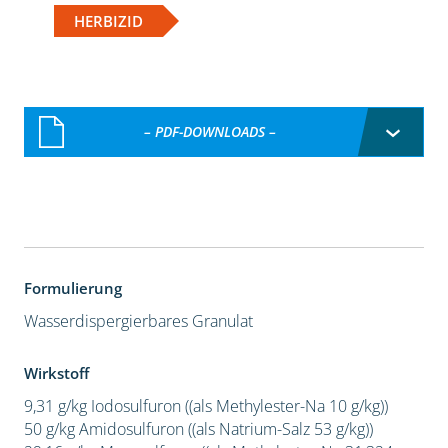
HERBIZID
– PDF-DOWNLOADS –
Formulierung
Wasserdispergierbares Granulat
Wirkstoff
9,31 g/kg Iodosulfuron ((als Methylester-Na 10 g/kg))
50 g/kg Amidosulfuron ((als Natrium-Salz 53 g/kg))