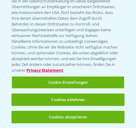
die in der Datenschutzerklärung im Detail dargestellten
Übermittlungen an Empfänger in unsicheren Drittstaaten,
Hilfe in Notfällen
wie insbesondere den USA. Dort besteht das Risiko, dass
Ihre derart übermittelten Daten dem Zugriff durch
T.
+49 (0)214/30-20220
Behörden in diesen Drittstaaten zu Kontroll- und
Überwachungszwecken unterliegen und dagegen keine
wirksamen Rechtsbehelfe zur Verfügung stehen.
Detaillierte Informationen zu unbedingt notwendigen
Cookies, ohne die wir die Webseite nicht verfügbar machen
können, und optionalen Cookies, die unten abgelehnt oder
akzeptiert werden können, und wie Sie Ihre Einwilligungen
jeder Zeit ändern oder zurückziehen können, finden Sie in
Folgen Sie uns
unserer
Privacy Statement
Cookie Einstellungen
Cookies ablehnen
Cookies akzeptieren
Öffnen
Bis zu 4 Produkte vergleichen:
(noch 4)
Allgemeine Nutzungsbedingungen
Datenschutzerklärung
Impressum
Gebrauchshinweise